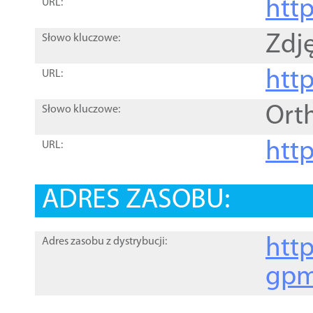
htt
URL:
Zdję
Słowo kluczowe:
htt
URL:
Ort
Słowo kluczowe:
http
URL:
ADRES ZASOBU:
http
Adres zasobu z dystrybucji:
gpm