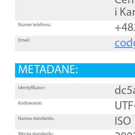
Cen
i Ka
+48
Numer telefonu:
cod
Email:
METADANE:
dc5
Identyfikator:
UTF
Kodowanie:
ISO
Nazwa standardu:
Wersja standardu: