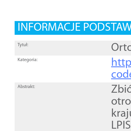
INFORMACJE PODSTA
Orto
Tytuł:
http
Kategoria:
cod
Zbi
Abstrakt:
otr
kra
LPI