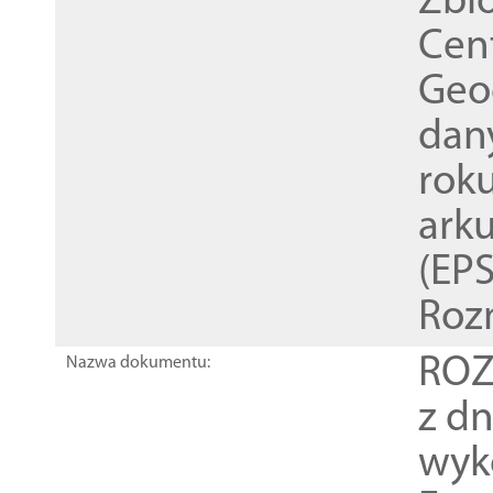
Zbi
Cen
Geod
dan
rok
ark
(EPS
Roz
ROZ
Nazwa dokumentu:
z dn
wyk