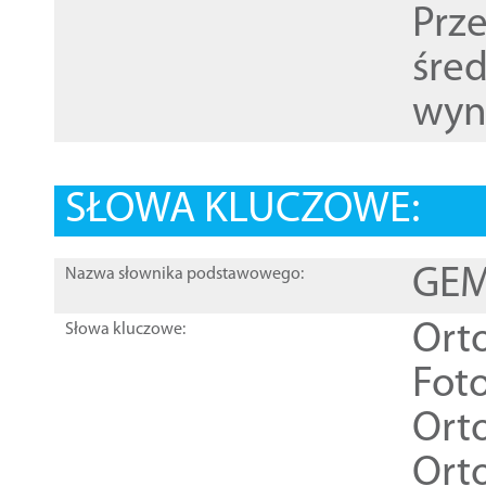
Prz
śre
wyn
SŁOWA KLUCZOWE:
GEME
Nazwa słownika podstawowego:
Ort
Słowa kluczowe:
Foto
Ort
Ort