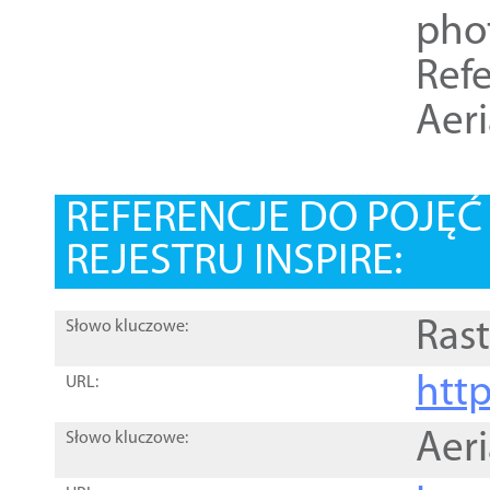
pho
Refe
Aer
REFERENCJE DO POJĘ
REJESTRU INSPIRE:
Rast
Słowo kluczowe:
htt
URL:
Aer
Słowo kluczowe: