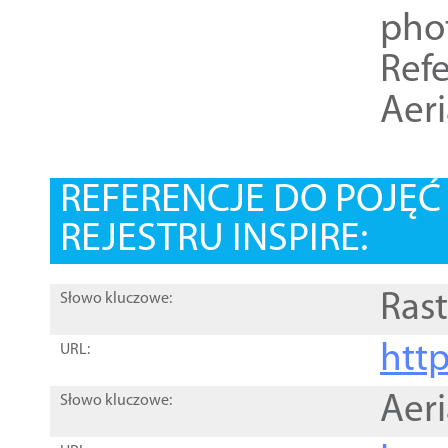
pho
Refe
Aer
REFERENCJE DO POJĘ
REJESTRU INSPIRE:
Rast
Słowo kluczowe:
htt
URL:
Aer
Słowo kluczowe: