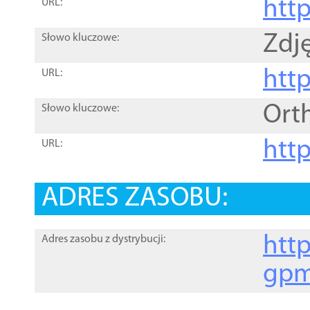
htt
URL:
Zdję
Słowo kluczowe:
htt
URL:
Ort
Słowo kluczowe:
http
URL:
ADRES ZASOBU:
http
Adres zasobu z dystrybucji:
gpm