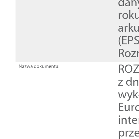
dan
rok
ark
(EPS
Roz
ROZ
Nazwa dokumentu:
z dn
wyk
Euro
inte
prz