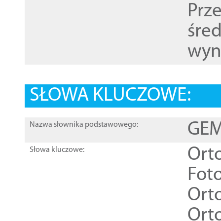
Prz
śre
wyn
SŁOWA KLUCZOWE:
GEME
Nazwa słownika podstawowego:
Ort
Słowa kluczowe:
Foto
Ort
Ort