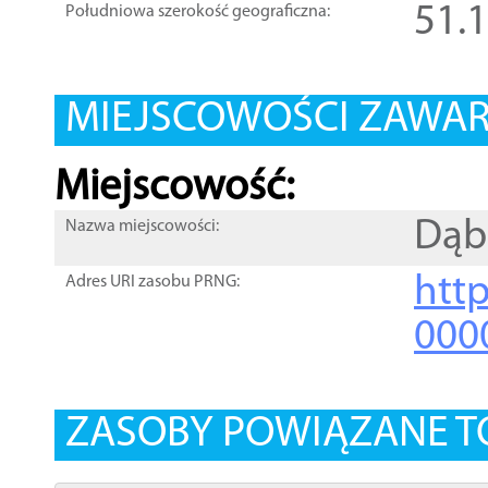
51.
Południowa szerokość geograficzna:
MIEJSCOWOŚCI ZAWART
Miejscowość:
Dąb
Nazwa miejscowości:
htt
Adres URI zasobu PRNG:
000
ZASOBY POWIĄZANE T