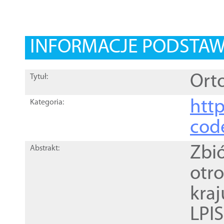
INFORMACJE PODSTA
Orto
Tytuł:
http
Kategoria:
cod
Zbi
Abstrakt:
otr
kra
LPI