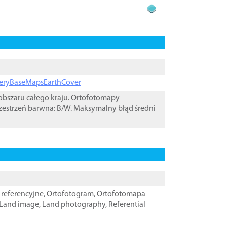
ageryBaseMapsEarthCover
bszaru całego kraju. Ortofotomapy
zestrzeń barwna: B/W. Maksymalny błąd średni
referencyjne
,
Ortofotogram
,
Ortofotomapa
Land image
,
Land photography
,
Referential