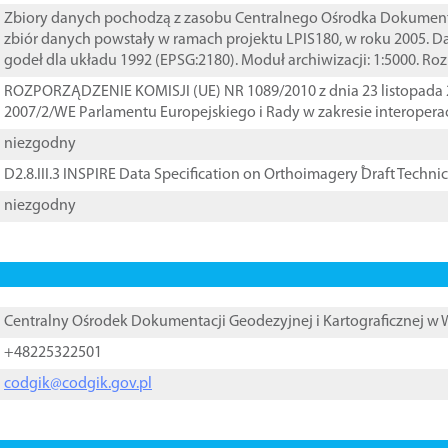
Zbiory danych pochodzą z zasobu Centralnego Ośrodka Dokumentacj
zbiór danych powstały w ramach projektu LPIS180, w roku 2005. 
godeł dla układu 1992 (EPSG:2180). Moduł archiwizacji: 1:5000. Ro
ROZPORZĄDZENIE KOMISJI (UE) NR 1089/2010 z dnia 23 listopada 
2007/2/WE Parlamentu Europejskiego i Rady w zakresie interopera
niezgodny
D2.8.III.3 INSPIRE Data Specification on Orthoimagery ֠Draft Techni
niezgodny
Centralny Ośrodek Dokumentacji Geodezyjnej i Kartograficznej w
+48225322501
codgik@codgik.gov.pl