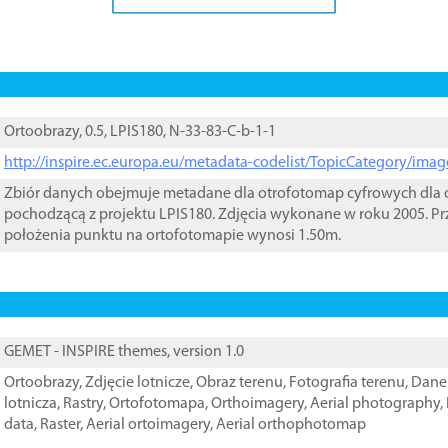
Ortoobrazy, 0.5, LPIS180, N-33-83-C-b-1-1
http://inspire.ec.europa.eu/metadata-codelist/TopicCategory/im
Zbiór danych obejmuje metadane dla otrofotomap cyfrowych dla o
pochodzącą z projektu LPIS180. Zdjęcia wykonane w roku 2005. Pr
położenia punktu na ortofotomapie wynosi 1.50m.
GEMET - INSPIRE themes, version 1.0
Ortoobrazy
,
Zdjęcie lotnicze
,
Obraz terenu
,
Fotografia terenu
,
Dane 
lotnicza
,
Rastry
,
Ortofotomapa
,
Orthoimagery
,
Aerial photography
,
data
,
Raster
,
Aerial ortoimagery
,
Aerial orthophotomap