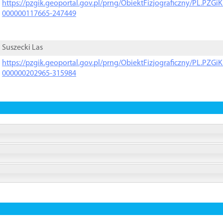
https://pzgik.geoportal.gov.pl/prng/ObiektFizjograficzny/PL.PZG
000000117665-247449
Suszecki Las
https://pzgik.geoportal.gov.pl/prng/ObiektFizjograficzny/PL.PZG
000000202965-315984