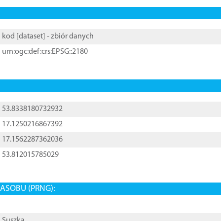
kod [
dataset
] - zbiór danych
urn:ogc:def:crs:EPSG::2180
53.8338180732932
17.1250216867392
17.1562287362036
53.812015785029
ASOBU (PRNG):
Suszka