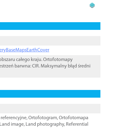
ageryBaseMapsEarthCover
bszaru całego kraju. Ortofotomapy
estrzeń barwna: CIR. Maksymalny błąd średni
referencyjne
,
Ortofotogram
,
Ortofotomapa
Land image
,
Land photography
,
Referential