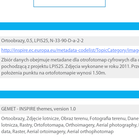
Ortoobrazy, 0.5, LPIS25, N-33-90-D-a-2-2
http://inspire.ec.europa.eu/metadata-codelist/TopicCategory/im
Zbiór danych obejmuje metadane dla otrofotomap cyfrowych dla o
pochodzącą z projektu LPIS25. Zdjęcia wykonane w roku 2011. Prz
położenia punktu na ortofotomapie wynosi 1.50m.
GEMET - INSPIRE themes, version 1.0
Ortoobrazy
,
Zdjęcie lotnicze
,
Obraz terenu
,
Fotografia terenu
,
Dane 
lotnicza
,
Rastry
,
Ortofotomapa
,
Orthoimagery
,
Aerial photography
,
data
,
Raster
,
Aerial ortoimagery
,
Aerial orthophotomap