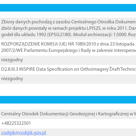
Zbiory danych pochodzą z zasobu Centralnego Ośrodka Dokumentacj
zbiór danych powstały w ramach projektu LPIS25, w roku 2011. D
godeł dla układu 1992 (EPSG:2180). Moduł archiwizacji: 1:5000. Ro
ROZPORZĄDZENIE KOMISJI (UE) NR 1089/2010 z dnia 23 listopada 
2007/2/WE Parlamentu Europejskiego i Rady w zakresie interopera
niezgodny
D2.8.III.3 INSPIRE Data Specification on Orthoimagery ֠Draft Techni
niezgodny
Centralny Ośrodek Dokumentacji Geodezyjnej i Kartograficznej w
+48225322501
codgik@codgik.gov.pl