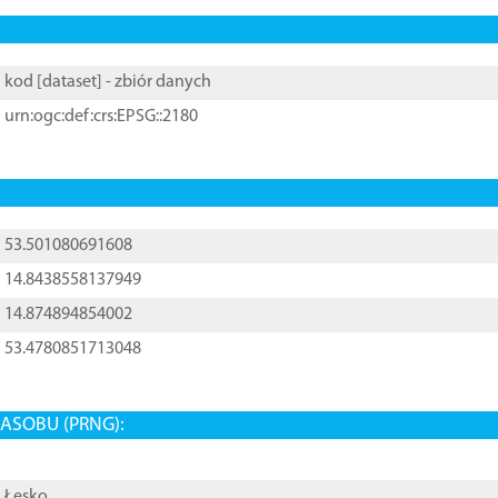
kod [
dataset
] - zbiór danych
urn:ogc:def:crs:EPSG::2180
53.501080691608
14.8438558137949
14.874894854002
53.4780851713048
ASOBU (PRNG):
Łęsko