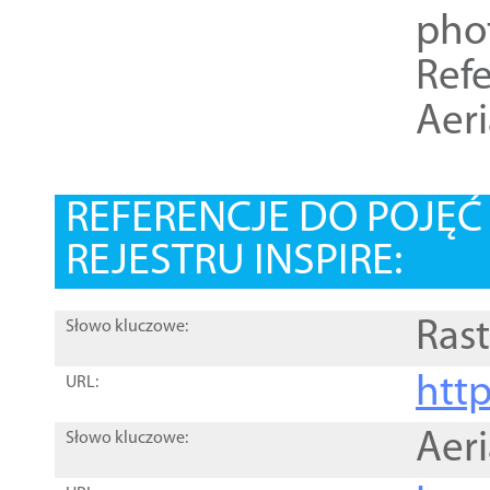
pho
Refe
Aer
REFERENCJE DO POJĘ
REJESTRU INSPIRE:
Rast
Słowo kluczowe:
htt
URL:
Aer
Słowo kluczowe: