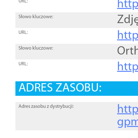
htt
URL:
Zdję
Słowo kluczowe:
htt
URL:
Ort
Słowo kluczowe:
http
URL:
ADRES ZASOBU:
http
Adres zasobu z dystrybucji:
gpm