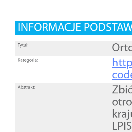
INFORMACJE PODSTA
Orto
Tytuł:
http
Kategoria:
cod
Zbi
Abstrakt:
otr
kra
LPI