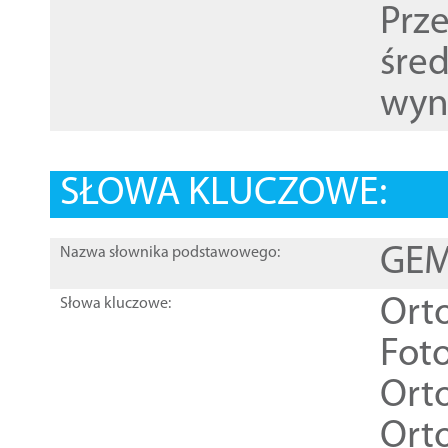
Prz
śre
wyn
SŁOWA KLUCZOWE:
GEME
Nazwa słownika podstawowego:
Ort
Słowa kluczowe:
Foto
Ort
Ort