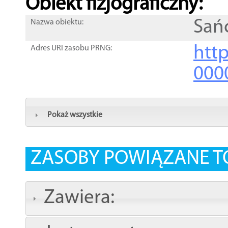
Obiekt fizjograficzny:
Sań
Nazwa obiektu:
http
Adres URI zasobu PRNG:
000
Pokaż wszystkie
ZASOBY POWIĄZANE T
Zawiera: