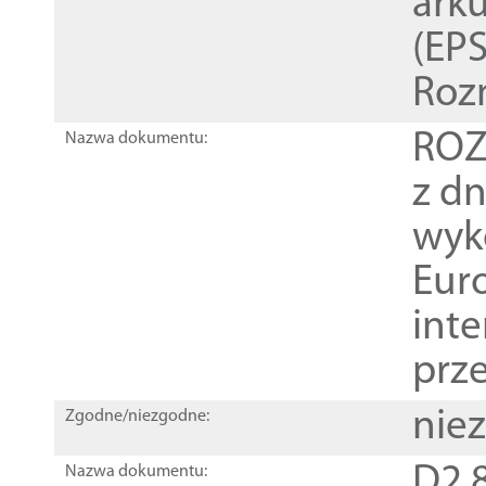
ark
(EPS
Roz
ROZ
Nazwa dokumentu:
z dn
wyk
Euro
inte
prz
nie
Zgodne/niezgodne:
D2.8
Nazwa dokumentu: