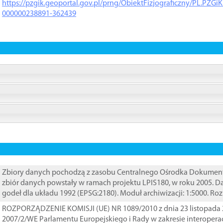
https://pzgik.geoportal.gov.pl/prng/ObiektFizjograficzny/PL.PZG
000000238891-362439
Zbiory danych pochodzą z zasobu Centralnego Ośrodka Dokumentacj
zbiór danych powstały w ramach projektu LPIS180, w roku 2005. 
godeł dla układu 1992 (EPSG:2180). Moduł archiwizacji: 1:5000. Ro
ROZPORZĄDZENIE KOMISJI (UE) NR 1089/2010 z dnia 23 listopada 
2007/2/WE Parlamentu Europejskiego i Rady w zakresie interopera