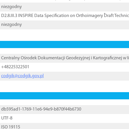
niezgodny
D2.8.III.3 INSPIRE Data Specification on Orthoimagery ֠Draft Techni
niezgodny
Centralny Ośrodek Dokumentacji Geodezyjnej i Kartograficznej w
+48225322501
codgik@codgik.gov.pl
db595ad1-1769-11e6-94e9-b870f44b6730
UTF-8
ISO 19115