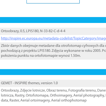
Ortoobrazy, 0.5, LPIS180, N-33-82-C-d-4-4
http://inspire.ec.europa.eu/metadata-codelist/TopicCategory/im
Zbiór danych obejmuje metadane dla otrofotomap cyfrowych dla o
pochodzącą z projektu LPIS180. Zdjęcia wykonane w roku 2005. Pr
położenia punktu na ortofotomapie wynosi 1.50m.
GEMET - INSPIRE themes, version 1.0
Ortoobrazy
,
Zdjęcie lotnicze
,
Obraz terenu
,
Fotografia terenu
,
Dane 
lotnicza
,
Rastry
,
Ortofotomapa
,
Orthoimagery
,
Aerial photography
,
data
,
Raster
,
Aerial ortoimagery
,
Aerial orthophotomap