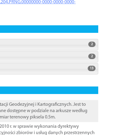
iK.204.PRNG.00000000-0000-0000-0000-
2
2
13
i Geodezyjnej i Kartograficznych. Jest to
Dane dostępne w podziale na arkusze według
zmiar terenowy piksela 0.5m.
2010 r. w sprawie wykonania dyrektywy
cyjności zbiorów i usług danych przestrzennych