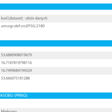
kod [
dataset
] - zbiór danych
urn:ogc:def:crs:EPSG::2180
53.6880908019679
16.7187819798116
16.7499684194324
53.666075181288
ASOBU (PRNG):
Miękowo