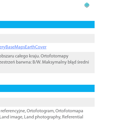
ageryBaseMapsEarthCover
bszaru całego kraju. Ortofotomapy
zestrzeń barwna: B/W. Maksymalny błąd średni
referencyjne
,
Ortofotogram
,
Ortofotomapa
Land image
,
Land photography
,
Referential