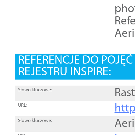
pho
Refe
Aer
REFERENCJE DO POJĘ
REJESTRU INSPIRE:
Rast
Słowo kluczowe:
htt
URL:
Aer
Słowo kluczowe: