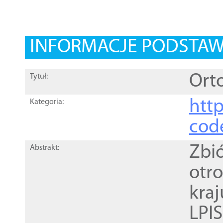
INFORMACJE PODSTA
Orto
Tytuł:
http
Kategoria:
cod
Zbi
Abstrakt:
otr
kra
LPI