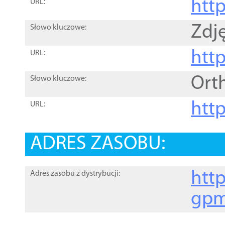
htt
URL:
Zdję
Słowo kluczowe:
htt
URL:
Ort
Słowo kluczowe:
http
URL:
ADRES ZASOBU:
http
Adres zasobu z dystrybucji:
gpm