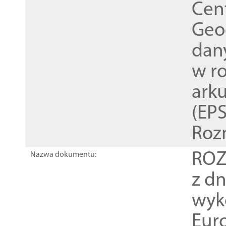
Cen
Geod
dan
w r
ark
(EPS
Roz
ROZ
Nazwa dokumentu:
z dn
wyk
Euro