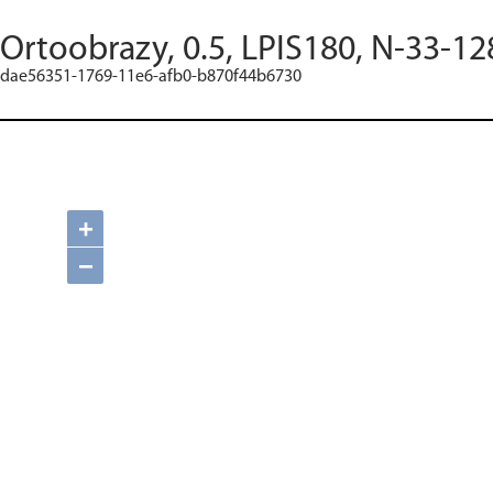
Ortoobrazy, 0.5, LPIS180, N-33-12
dae56351-1769-11e6-afb0-b870f44b6730
+
−