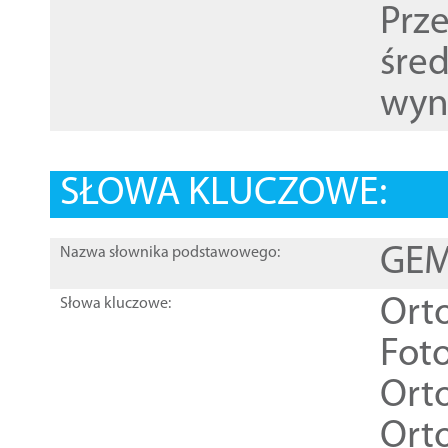
Prz
śre
wyn
SŁOWA KLUCZOWE:
GEME
Nazwa słownika podstawowego:
Ort
Słowa kluczowe:
Foto
Ort
Ort