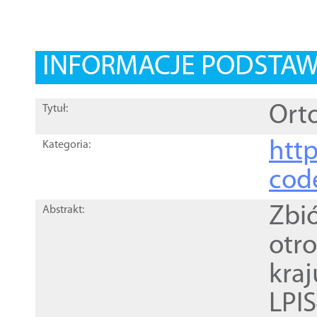
INFORMACJE PODSTA
Orto
Tytuł:
http
Kategoria:
cod
Zbi
Abstrakt:
otr
kra
LPI