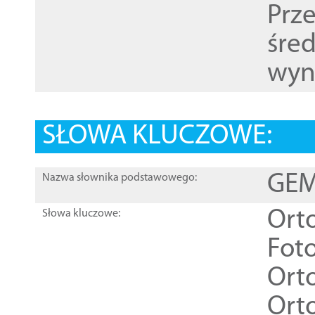
Prz
śre
wyn
SŁOWA KLUCZOWE:
GEME
Nazwa słownika podstawowego:
Ort
Słowa kluczowe:
Foto
Ort
Ort