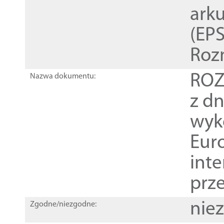
ark
(EPS
Roz
ROZ
Nazwa dokumentu:
z dn
wyk
Euro
inte
prz
nie
Zgodne/niezgodne: