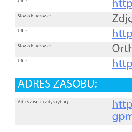
htt
URL:
Zdję
Słowo kluczowe:
htt
URL:
Ort
Słowo kluczowe:
http
URL:
ADRES ZASOBU:
http
Adres zasobu z dystrybucji:
gpm