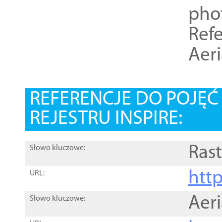
pho
Refe
Aer
REFERENCJE DO POJĘ
REJESTRU INSPIRE:
Rast
Słowo kluczowe:
htt
URL:
Aer
Słowo kluczowe: