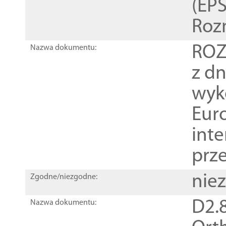
(EPS
Roz
ROZ
Nazwa dokumentu:
z dn
wyk
Euro
inte
prz
nie
Zgodne/niezgodne:
D2.8
Nazwa dokumentu: