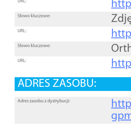
htt
URL:
Zdję
Słowo kluczowe:
htt
URL:
Ort
Słowo kluczowe:
http
URL:
ADRES ZASOBU:
http
Adres zasobu z dystrybucji:
gpm