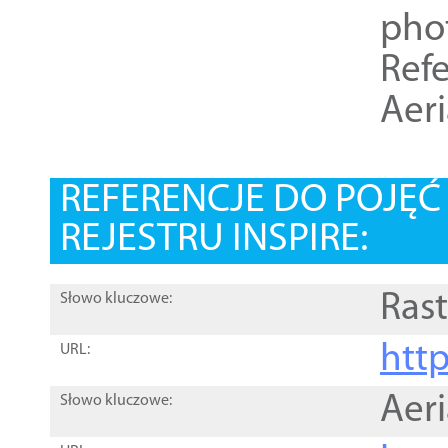
pho
Refe
Aer
REFERENCJE DO POJĘ
REJESTRU INSPIRE:
Rast
Słowo kluczowe:
htt
URL:
Aer
Słowo kluczowe: