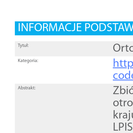
INFORMACJE PODSTA
Orto
Tytuł:
http
Kategoria:
cod
Zbi
Abstrakt:
otr
kra
LPI