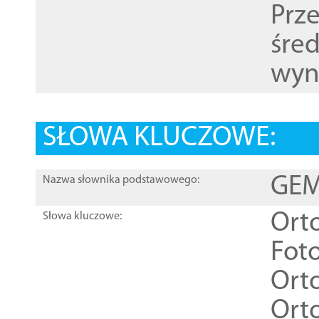
Prz
śre
wyn
SŁOWA KLUCZOWE:
GEME
Nazwa słownika podstawowego:
Ort
Słowa kluczowe:
Foto
Ort
Ort