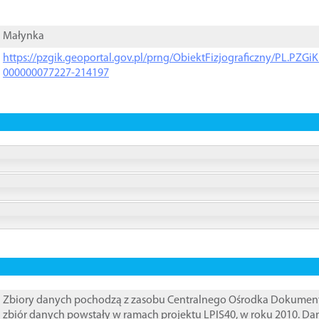
Małynka
https://pzgik.geoportal.gov.pl/prng/ObiektFizjograficzny/PL.PZG
000000077227-214197
Zbiory danych pochodzą z zasobu Centralnego Ośrodka Dokumentacj
zbiór danych powstały w ramach projektu LPIS40, w roku 2010. D