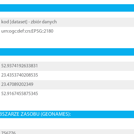
kod [
dataset
] - zbiór danych
urn:ogc:def:crs:EPSG::2180
52.9374192633831
23.4353740208535
23.47089202349
52.9167455875345
BSZARZE ZASOBU (GEONAMES):
756776