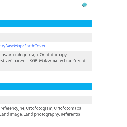
ageryBaseMapsEarthCover
bszaru całego kraju. Ortofotomapy
estrzeń barwna: RGB. Maksymalny błąd średni
referencyjne
,
Ortofotogram
,
Ortofotomapa
Land image
,
Land photography
,
Referential