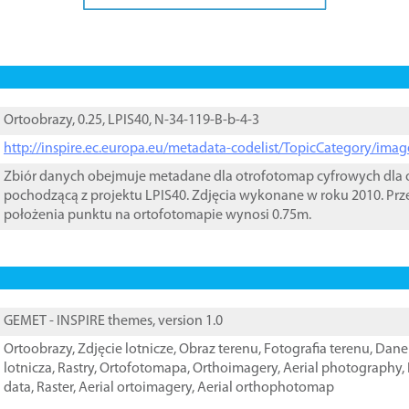
Ortoobrazy, 0.25, LPIS40, N-34-119-B-b-4-3
http://inspire.ec.europa.eu/metadata-codelist/TopicCategory/im
Zbiór danych obejmuje metadane dla otrofotomap cyfrowych dla o
pochodzącą z projektu LPIS40. Zdjęcia wykonane w roku 2010. Prz
położenia punktu na ortofotomapie wynosi 0.75m.
GEMET - INSPIRE themes, version 1.0
Ortoobrazy
,
Zdjęcie lotnicze
,
Obraz terenu
,
Fotografia terenu
,
Dane 
lotnicza
,
Rastry
,
Ortofotomapa
,
Orthoimagery
,
Aerial photography
,
data
,
Raster
,
Aerial ortoimagery
,
Aerial orthophotomap