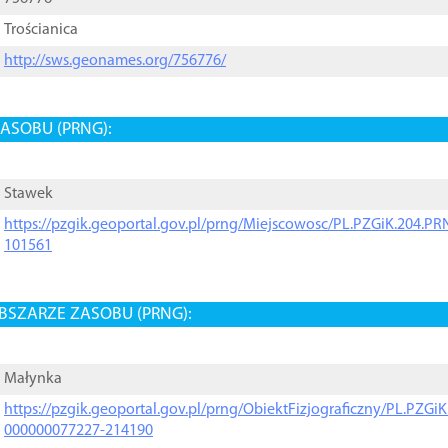
Trościanica
http://sws.geonames.org/756776/
ASOBU (PRNG):
Stawek
https://pzgik.geoportal.gov.pl/prng/Miejscowosc/PL.PZGiK.204.
101561
BSZARZE ZASOBU (PRNG):
Małynka
https://pzgik.geoportal.gov.pl/prng/ObiektFizjograficzny/PL.PZG
000000077227-214190