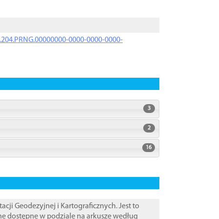
iK.204.PRNG.00000000-0000-0000-0000-
3
2
16
i Geodezyjnej i Kartograficznych. Jest to
ane dostępne w podziale na arkusze według