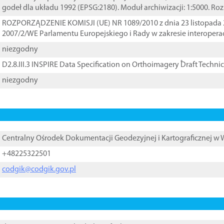
godeł dla układu 1992 (EPSG:2180). Moduł archiwizacji: 1:5000. Ro
ROZPORZĄDZENIE KOMISJI (UE) NR 1089/2010 z dnia 23 listopada 
2007/2/WE Parlamentu Europejskiego i Rady w zakresie interopera
niezgodny
D2.8.III.3 INSPIRE Data Specification on Orthoimagery ֠Draft Techni
niezgodny
Centralny Ośrodek Dokumentacji Geodezyjnej i Kartograficznej w
+48225322501
codgik@codgik.gov.pl