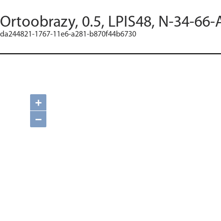
Ortoobrazy, 0.5, LPIS48, N-34-66-
da244821-1767-11e6-a281-b870f44b6730
+
−