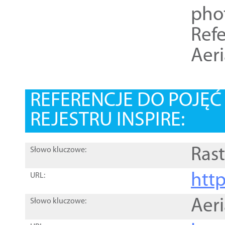
pho
Refe
Aer
REFERENCJE DO POJĘ
REJESTRU INSPIRE:
Rast
Słowo kluczowe:
htt
URL:
Aer
Słowo kluczowe: