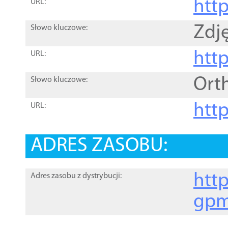
htt
URL:
Zdję
Słowo kluczowe:
htt
URL:
Ort
Słowo kluczowe:
http
URL:
ADRES ZASOBU:
http
Adres zasobu z dystrybucji:
gpm