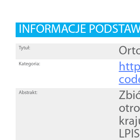
INFORMACJE PODSTA
Orto
Tytuł:
http
Kategoria:
cod
Zbi
Abstrakt:
otr
kra
LPI