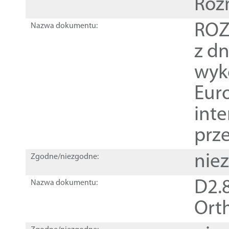
Roz
ROZ
Nazwa dokumentu:
z dn
wyk
Euro
inte
prz
nie
Zgodne/niezgodne:
D2.8
Nazwa dokumentu:
Orth