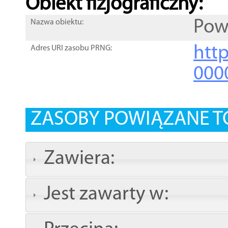
Obiekt fizjograficzny:
Pow
Nazwa obiektu:
http
Adres URI zasobu PRNG:
000
ZASOBY POWIĄZANE T
Zawiera:
Jest zawarty w: