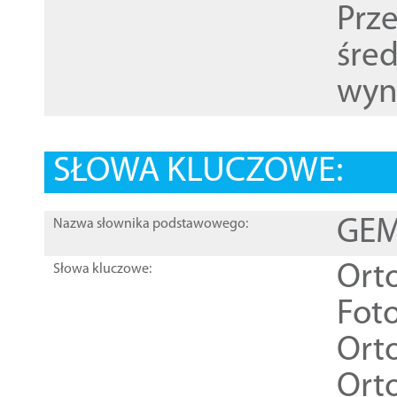
Prz
śre
wyn
SŁOWA KLUCZOWE:
GEME
Nazwa słownika podstawowego:
Ort
Słowa kluczowe:
Foto
Ort
Ort