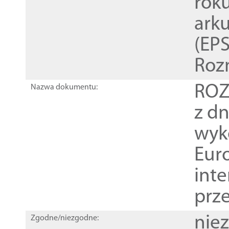
rok
ark
(EPS
Roz
ROZ
Nazwa dokumentu:
z dn
wyk
Euro
inte
prz
nie
Zgodne/niezgodne: