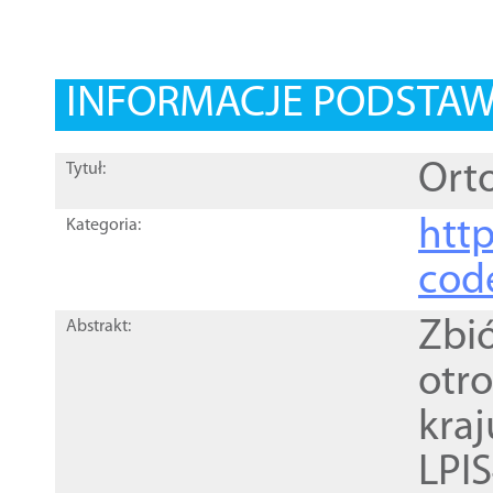
INFORMACJE PODSTA
Orto
Tytuł:
http
Kategoria:
cod
Zbi
Abstrakt:
otr
kra
LPI