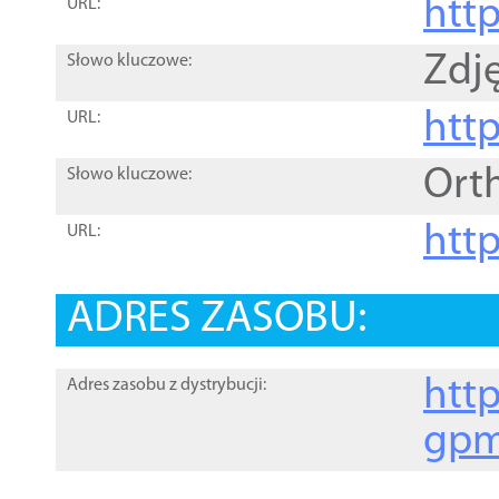
htt
URL:
Zdję
Słowo kluczowe:
htt
URL:
Ort
Słowo kluczowe:
http
URL:
ADRES ZASOBU:
http
Adres zasobu z dystrybucji:
gpm