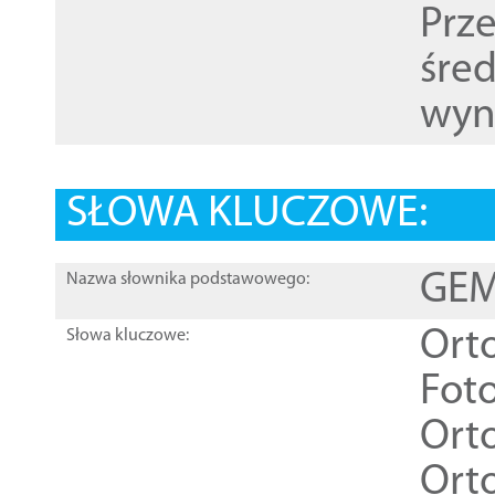
Prz
śre
wyn
SŁOWA KLUCZOWE:
GEME
Nazwa słownika podstawowego:
Ort
Słowa kluczowe:
Foto
Ort
Ort