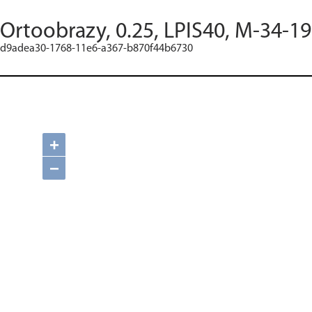
Ortoobrazy, 0.25, LPIS40, M-34-1
d9adea30-1768-11e6-a367-b870f44b6730
+
−