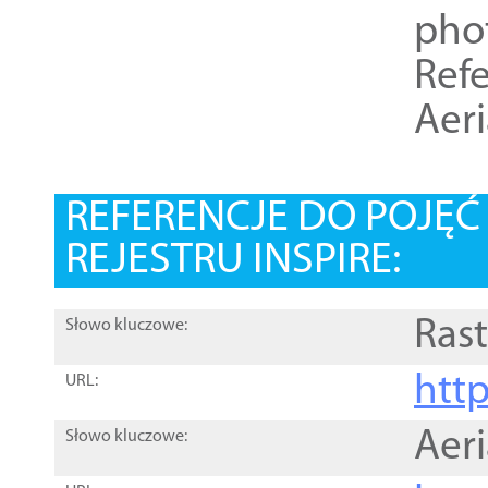
pho
Refe
Aer
REFERENCJE DO POJĘ
REJESTRU INSPIRE:
Rast
Słowo kluczowe:
htt
URL:
Aer
Słowo kluczowe: