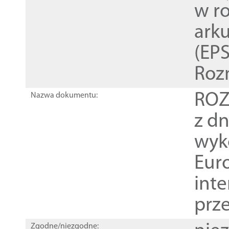
w r
ark
(EPS
Roz
ROZ
Nazwa dokumentu:
z dn
wyk
Euro
inte
prz
Zgodne/niezgodne: