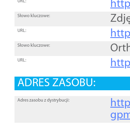
htt
URL:
Zdję
Słowo kluczowe:
htt
URL:
Ort
Słowo kluczowe:
http
URL:
ADRES ZASOBU:
http
Adres zasobu z dystrybucji:
gpm