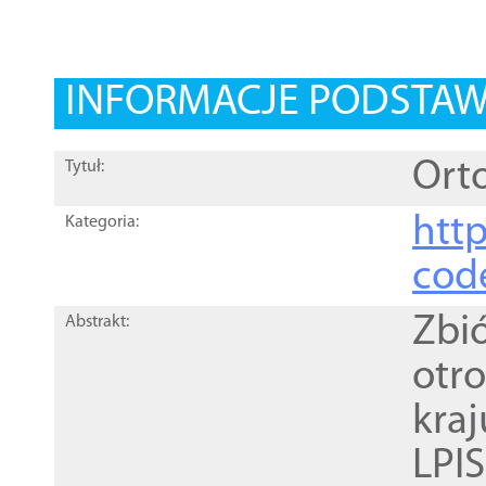
INFORMACJE PODSTA
Orto
Tytuł:
http
Kategoria:
cod
Zbi
Abstrakt:
otr
kra
LPI