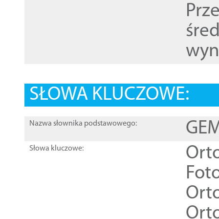
Prz
śre
wyn
SŁOWA KLUCZOWE:
GEME
Nazwa słownika podstawowego:
Ort
Słowa kluczowe:
Foto
Ort
Ort