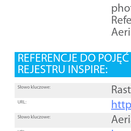
pho
Refe
Aer
REFERENCJE DO POJĘ
REJESTRU INSPIRE:
Rast
Słowo kluczowe:
htt
URL:
Aer
Słowo kluczowe: