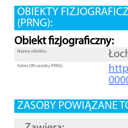
OBIEKTY FIZJOGRAFIC
(PRNG):
Obiekt fizjograficzny:
Łoc
Nazwa obiektu:
http
Adres URI zasobu PRNG:
000
ZASOBY POWIĄZANE T