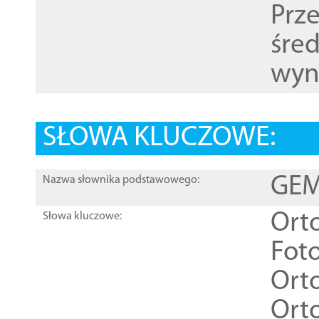
Prz
śre
wyn
SŁOWA KLUCZOWE:
GEME
Nazwa słownika podstawowego:
Ort
Słowa kluczowe:
Foto
Ort
Ort