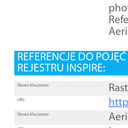
pho
Refe
Aer
REFERENCJE DO POJĘ
REJESTRU INSPIRE:
Rast
Słowo kluczowe:
htt
URL:
Aer
Słowo kluczowe: