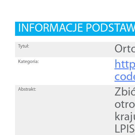
INFORMACJE PODSTA
Orto
Tytuł:
http
Kategoria:
cod
Zbi
Abstrakt:
otr
kra
LPI