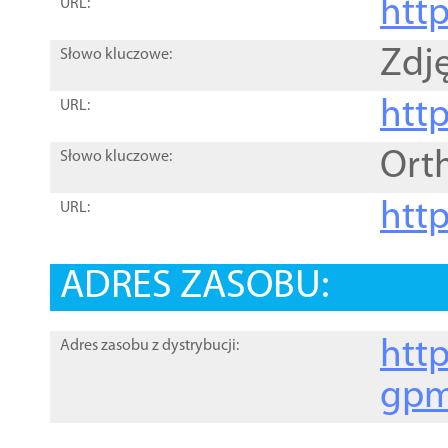
htt
URL:
Zdję
Słowo kluczowe:
htt
URL:
Ort
Słowo kluczowe:
http
URL:
ADRES ZASOBU:
http
Adres zasobu z dystrybucji:
gpm