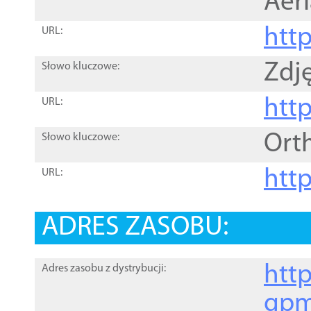
Aer
htt
URL:
Zdję
Słowo kluczowe:
htt
URL:
Ort
Słowo kluczowe:
http
URL:
ADRES ZASOBU:
http
Adres zasobu z dystrybucji:
gpm