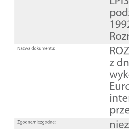
LPI
pod
1992
Roz
ROZ
Nazwa dokumentu:
z dn
wyk
Euro
inte
prz
nie
Zgodne/niezgodne: