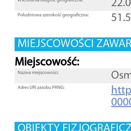
22.
Wschodnia długość geograficzna:
51.
Południowa szerokość geograficzna:
MIEJSCOWOŚCI ZAWART
Miejscowość:
Osm
Nazwa miejscowości:
htt
Adres URI zasobu PRNG:
000
OBIEKTY FIZJOGRAFIC