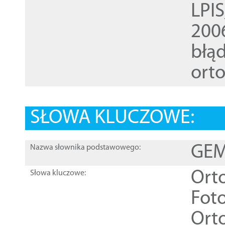
LPI
200
błąd
ort
SŁOWA KLUCZOWE:
GEME
Nazwa słownika podstawowego:
Ort
Słowa kluczowe:
Foto
Ort