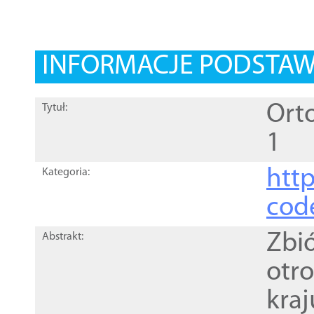
INFORMACJE PODSTA
Orto
Tytuł:
1
http
Kategoria:
cod
Zbi
Abstrakt:
otr
kra