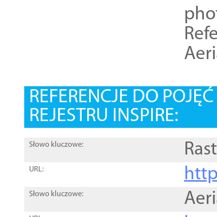
pho
Refe
Aer
REFERENCJE DO POJĘ
REJESTRU INSPIRE:
Rast
Słowo kluczowe:
htt
URL:
Aer
Słowo kluczowe: