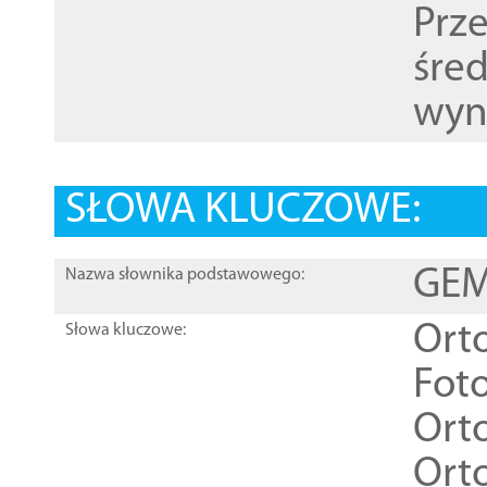
Prz
śre
wyn
SŁOWA KLUCZOWE:
GEME
Nazwa słownika podstawowego:
Ort
Słowa kluczowe:
Foto
Ort
Ort