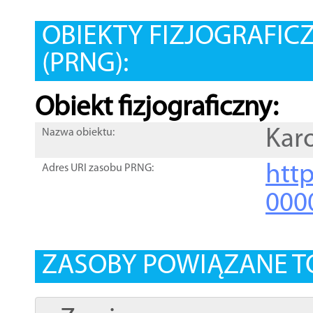
OBIEKTY FIZJOGRAFIC
(PRNG):
Obiekt fizjograficzny:
Karo
Nazwa obiektu:
http
Adres URI zasobu PRNG:
000
ZASOBY POWIĄZANE T