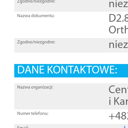
nie
Zgodne/niezgodne:
D2.8
Nazwa dokumentu:
Orth
nie
Zgodne/niezgodne:
DANE KONTAKTOWE:
Cen
Nazwa organizacji:
i Ka
+48
Numer telefonu: