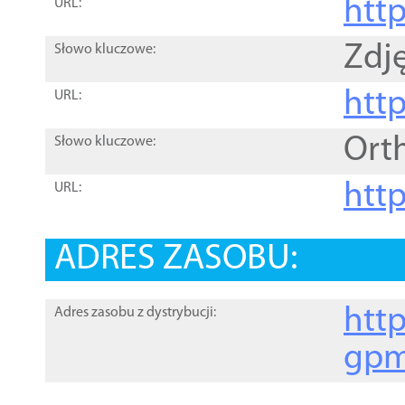
htt
URL:
Zdję
Słowo kluczowe:
htt
URL:
Ort
Słowo kluczowe:
http
URL:
ADRES ZASOBU:
http
Adres zasobu z dystrybucji:
gpm