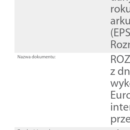
rok
ark
(EPS
Roz
ROZ
Nazwa dokumentu:
z dn
wyk
Euro
inte
prz