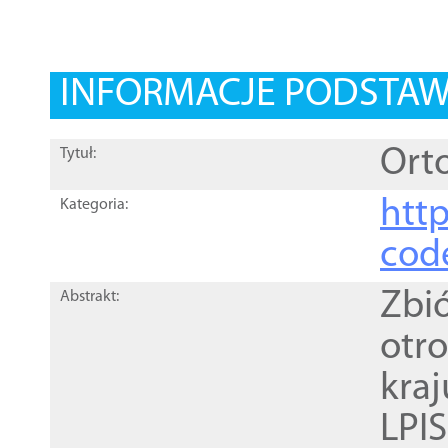
INFORMACJE PODSTA
Orto
Tytuł:
http
Kategoria:
cod
Zbi
Abstrakt:
otr
kra
LPI