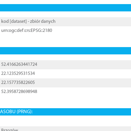
kod [
dataset
] - zbiór danych
urn:ogc:def:crs:EPSG::2180
52.4166263441724
22.123529531534
22.157735822605
52.3958728698948
ASOBU (PRNG):
Brzozów