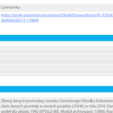
Czerwonka
https://pzgik.geoportal.gov.pl/prng/ObiektFizjograficzny/PL.PZG
000000020513-170899
Zbiory danych pochodzą z zasobu Centralnego Ośrodka Dokumentacj
zbiór danych powstały w ramach projektu LPIS40, w roku 2010. D
godeł dla układu 1992 (EPSG:2180). Moduł archiwizacji: 1:5000. Ro