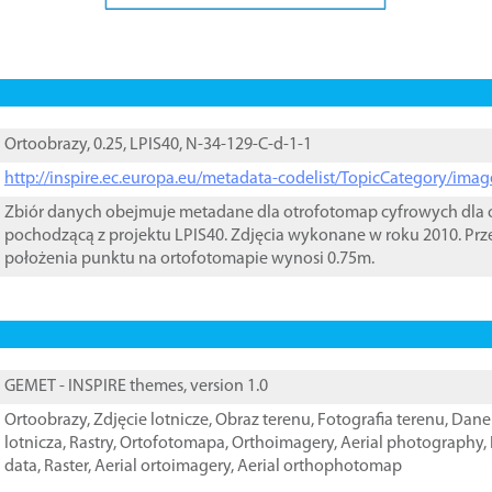
Ortoobrazy, 0.25, LPIS40, N-34-129-C-d-1-1
http://inspire.ec.europa.eu/metadata-codelist/TopicCategory/im
Zbiór danych obejmuje metadane dla otrofotomap cyfrowych dla o
pochodzącą z projektu LPIS40. Zdjęcia wykonane w roku 2010. Prz
położenia punktu na ortofotomapie wynosi 0.75m.
GEMET - INSPIRE themes, version 1.0
Ortoobrazy
,
Zdjęcie lotnicze
,
Obraz terenu
,
Fotografia terenu
,
Dane 
lotnicza
,
Rastry
,
Ortofotomapa
,
Orthoimagery
,
Aerial photography
,
data
,
Raster
,
Aerial ortoimagery
,
Aerial orthophotomap