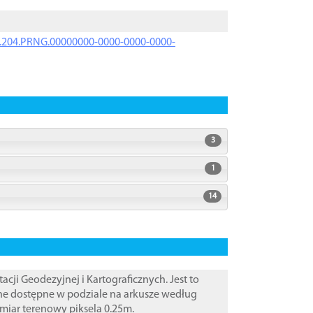
iK.204.PRNG.00000000-0000-0000-0000-
3
1
14
i Geodezyjnej i Kartograficznych. Jest to
ane dostępne w podziale na arkusze według
zmiar terenowy piksela 0.25m.