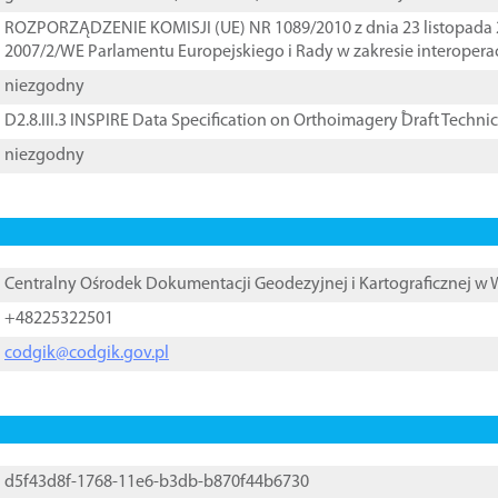
ROZPORZĄDZENIE KOMISJI (UE) NR 1089/2010 z dnia 23 listopada 
2007/2/WE Parlamentu Europejskiego i Rady w zakresie interopera
niezgodny
D2.8.III.3 INSPIRE Data Specification on Orthoimagery ֠Draft Techni
niezgodny
Centralny Ośrodek Dokumentacji Geodezyjnej i Kartograficznej w
+48225322501
codgik@codgik.gov.pl
d5f43d8f-1768-11e6-b3db-b870f44b6730