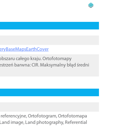
ageryBaseMapsEarthCover
bszaru całego kraju. Ortofotomapy
estrzeń barwna: CIR. Maksymalny błąd średni
referencyjne
,
Ortofotogram
,
Ortofotomapa
Land image
,
Land photography
,
Referential