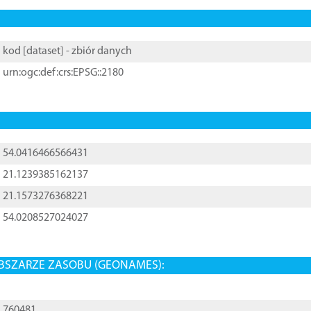
kod [
dataset
] - zbiór danych
urn:ogc:def:crs:EPSG::2180
54.0416466566431
21.1239385162137
21.1573276368221
54.0208527024027
BSZARZE ZASOBU (GEONAMES):
760481