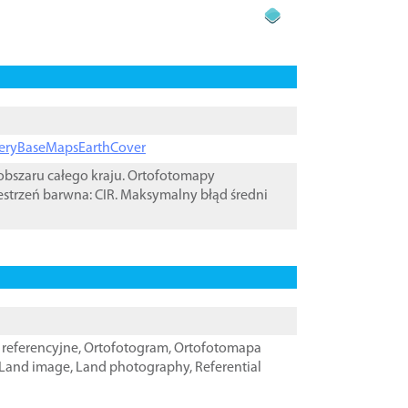
ageryBaseMapsEarthCover
bszaru całego kraju. Ortofotomapy
estrzeń barwna: CIR. Maksymalny błąd średni
referencyjne
,
Ortofotogram
,
Ortofotomapa
Land image
,
Land photography
,
Referential