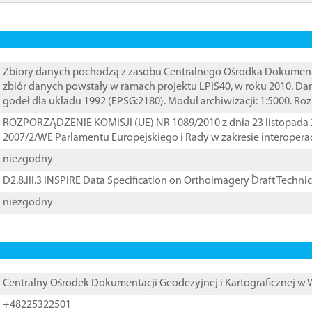
Zbiory danych pochodzą z zasobu Centralnego Ośrodka Dokumentacj
zbiór danych powstały w ramach projektu LPIS40, w roku 2010. D
godeł dla układu 1992 (EPSG:2180). Moduł archiwizacji: 1:5000. Ro
ROZPORZĄDZENIE KOMISJI (UE) NR 1089/2010 z dnia 23 listopada 
2007/2/WE Parlamentu Europejskiego i Rady w zakresie interopera
niezgodny
D2.8.III.3 INSPIRE Data Specification on Orthoimagery ֠Draft Techni
niezgodny
Centralny Ośrodek Dokumentacji Geodezyjnej i Kartograficznej w
+48225322501