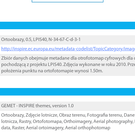
Ortoobrazy, 0.5, LPIS40, N-34-67-C-d-3-1
http://inspire.ec.europa.eu/metadata-codelist/TopicCategory/im
Zbiór danych obejmuje metadane dla otrofotomap cyfrowych dla o
pochodzącą z projektu LPIS40. Zdjęcia wykonane w roku 2010. Prz
położenia punktu na ortofotomapie wynosi 1.50m.
GEMET - INSPIRE themes, version 1.0
Ortoobrazy
,
Zdjęcie lotnicze
,
Obraz terenu
,
Fotografia terenu
,
Dane 
lotnicza
,
Rastry
,
Ortofotomapa
,
Orthoimagery
,
Aerial photography
,
data
,
Raster
,
Aerial ortoimagery
,
Aerial orthophotomap