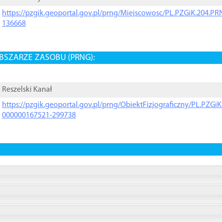
https://pzgik.geoportal.gov.pl/prng/Miejscowosc/PL.PZGiK.204.
136668
BSZARZE ZASOBU (PRNG):
Reszelski Kanał
https://pzgik.geoportal.gov.pl/prng/ObiektFizjograficzny/PL.PZG
000000167521-299738