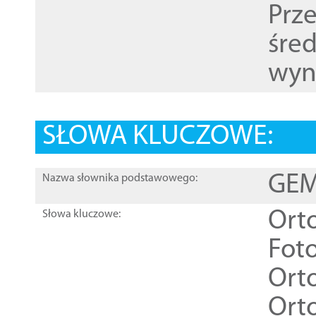
Prz
śre
wyn
SŁOWA KLUCZOWE:
GEME
Nazwa słownika podstawowego:
Ort
Słowa kluczowe:
Foto
Ort
Ort