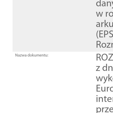
dan
w r
ark
(EPS
Roz
ROZ
Nazwa dokumentu:
z dn
wyk
Euro
inte
prz