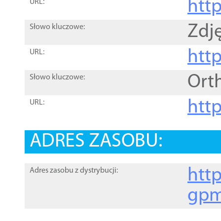
htt
URL:
Zdję
Słowo kluczowe:
htt
URL:
Ort
Słowo kluczowe:
http
URL:
ADRES ZASOBU:
http
Adres zasobu z dystrybucji:
gpm