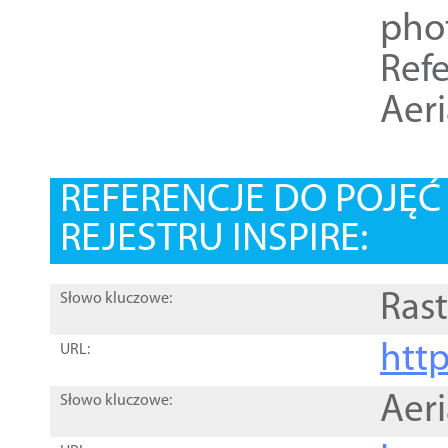
pho
Refe
Aer
REFERENCJE DO POJĘ
REJESTRU INSPIRE:
Rast
Słowo kluczowe:
htt
URL:
Aer
Słowo kluczowe: