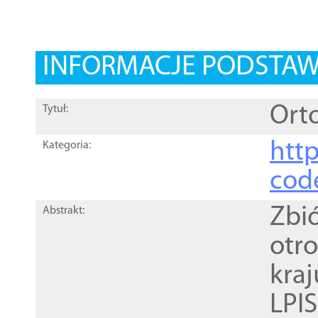
INFORMACJE PODSTA
Orto
Tytuł:
http
Kategoria:
cod
Zbi
Abstrakt:
otr
kra
LPI