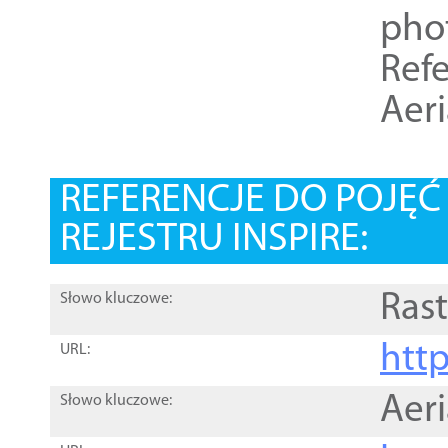
pho
Refe
Aer
REFERENCJE DO POJĘ
REJESTRU INSPIRE:
Rast
Słowo kluczowe:
htt
URL:
Aer
Słowo kluczowe: