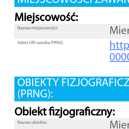
MIEJSCOWOŚCI ZAWART
Miejscowość:
Mie
Nazwa miejscowości:
htt
Adres URI zasobu PRNG:
000
OBIEKTY FIZJOGRAFIC
(PRNG):
Obiekt fizjograficzny:
Mie
Nazwa obiektu: