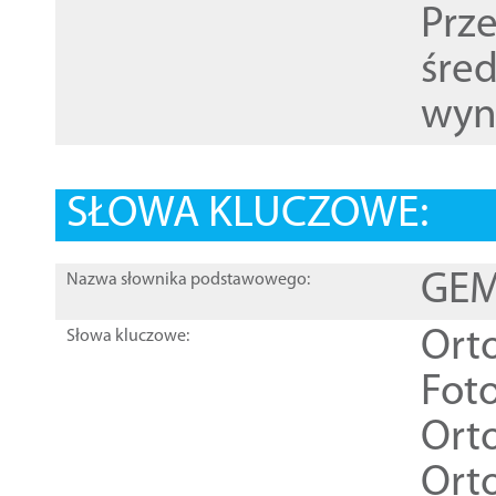
Prz
śre
wyn
SŁOWA KLUCZOWE:
GEME
Nazwa słownika podstawowego:
Ort
Słowa kluczowe:
Foto
Ort
Ort