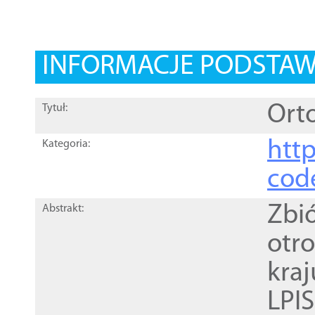
INFORMACJE PODSTA
Orto
Tytuł:
http
Kategoria:
cod
Zbi
Abstrakt:
otr
kra
LPI