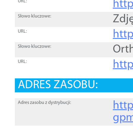
htt
URL:
Zdję
Słowo kluczowe:
htt
URL:
Ort
Słowo kluczowe:
http
URL:
ADRES ZASOBU:
http
Adres zasobu z dystrybucji:
gpm