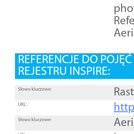
pho
Refe
Aer
REFERENCJE DO POJĘ
REJESTRU INSPIRE:
Rast
Słowo kluczowe:
htt
URL:
Aer
Słowo kluczowe: