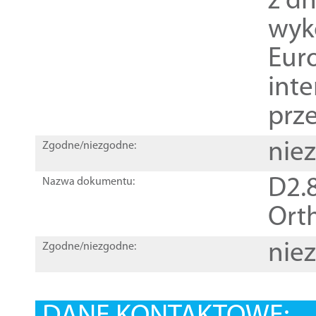
z dn
wyk
Euro
inte
prz
nie
Zgodne/niezgodne:
D2.8
Nazwa dokumentu:
Orth
nie
Zgodne/niezgodne: