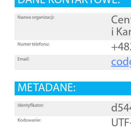
DANE KONTAKTOWE:
Cen
Nazwa organizacji:
i Ka
+48
Numer telefonu:
cod
Email:
METADANE:
d54
Identyfikator:
UTF
Kodowanie: