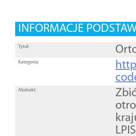
INFORMACJE PODSTA
Orto
Tytuł:
http
Kategoria:
cod
Zbi
Abstrakt:
otr
kra
LPI