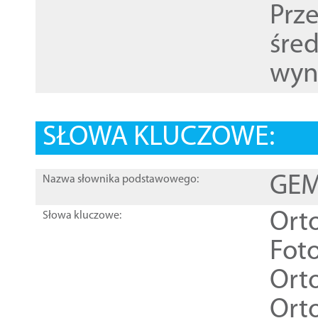
Prz
śre
wyn
SŁOWA KLUCZOWE:
GEME
Nazwa słownika podstawowego:
Ort
Słowa kluczowe:
Foto
Ort
Ort