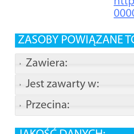
http
000
ZASOBY POWIĄZANE T
Zawiera:
Jest zawarty w:
Przecina: