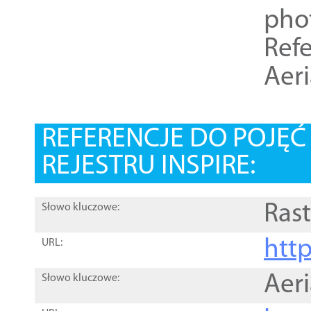
pho
Refe
Aer
REFERENCJE DO POJĘ
REJESTRU INSPIRE:
Rast
Słowo kluczowe:
htt
URL:
Aer
Słowo kluczowe: