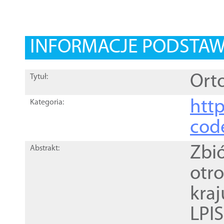
INFORMACJE PODSTA
Orto
Tytuł:
http
Kategoria:
cod
Zbi
Abstrakt:
otr
kra
LPI