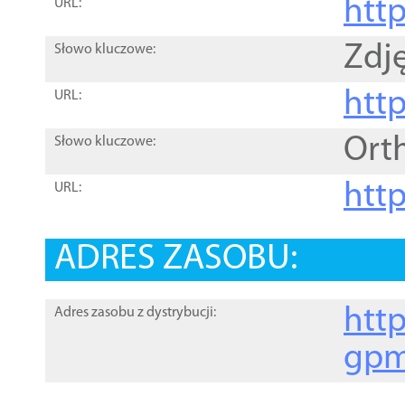
htt
URL:
Zdję
Słowo kluczowe:
htt
URL:
Ort
Słowo kluczowe:
http
URL:
ADRES ZASOBU:
http
Adres zasobu z dystrybucji:
gpm