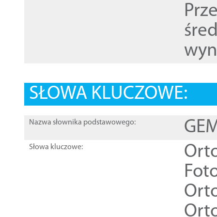
Prz
śre
wyn
SŁOWA KLUCZOWE:
GEME
Nazwa słownika podstawowego:
Ort
Słowa kluczowe:
Foto
Ort
Ort