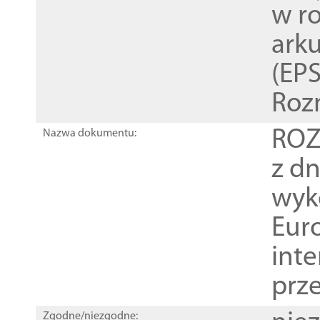
w r
ark
(EPS
Roz
ROZ
Nazwa dokumentu:
z dn
wyk
Euro
inte
prz
Zgodne/niezgodne: