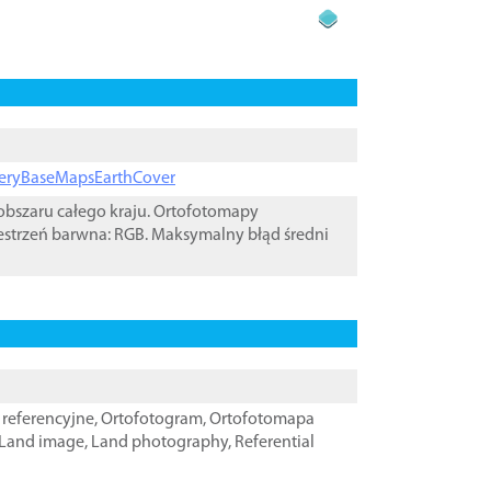
ageryBaseMapsEarthCover
bszaru całego kraju. Ortofotomapy
estrzeń barwna: RGB. Maksymalny błąd średni
referencyjne
,
Ortofotogram
,
Ortofotomapa
Land image
,
Land photography
,
Referential