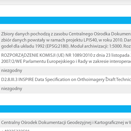
Zbiory danych pochodzą z zasobu Centralnego Ośrodka Dokumentacj
zbiór danych powstały w ramach projektu LPIS40, w roku 2010. D
godeł dla układu 1992 (EPSG:2180). Moduł archiwizacji: 1:5000. Ro
ROZPORZĄDZENIE KOMISJI (UE) NR 1089/2010 z dnia 23 listopada 
2007/2/WE Parlamentu Europejskiego i Rady w zakresie interopera
niezgodny
D2.8.III.3 INSPIRE Data Specification on Orthoimagery ֠Draft Techni
niezgodny
Centralny Ośrodek Dokumentacji Geodezyjnej i Kartograficznej w