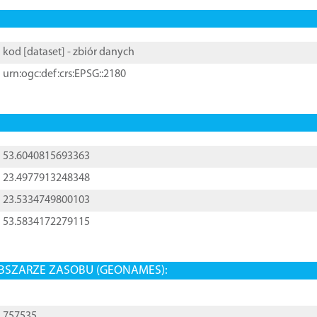
kod [
dataset
] - zbiór danych
urn:ogc:def:crs:EPSG::2180
53.6040815693363
23.4977913248348
23.5334749800103
53.5834172279115
BSZARZE ZASOBU (GEONAMES):
757535