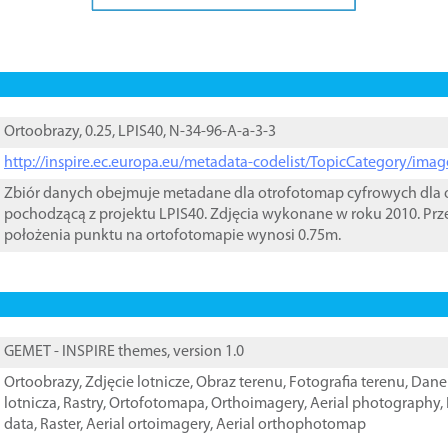
Ortoobrazy, 0.25, LPIS40, N-34-96-A-a-3-3
http://inspire.ec.europa.eu/metadata-codelist/TopicCategory/im
Zbiór danych obejmuje metadane dla otrofotomap cyfrowych dla o
pochodzącą z projektu LPIS40. Zdjęcia wykonane w roku 2010. Prz
położenia punktu na ortofotomapie wynosi 0.75m.
GEMET - INSPIRE themes, version 1.0
Ortoobrazy
,
Zdjęcie lotnicze
,
Obraz terenu
,
Fotografia terenu
,
Dane 
lotnicza
,
Rastry
,
Ortofotomapa
,
Orthoimagery
,
Aerial photography
,
data
,
Raster
,
Aerial ortoimagery
,
Aerial orthophotomap