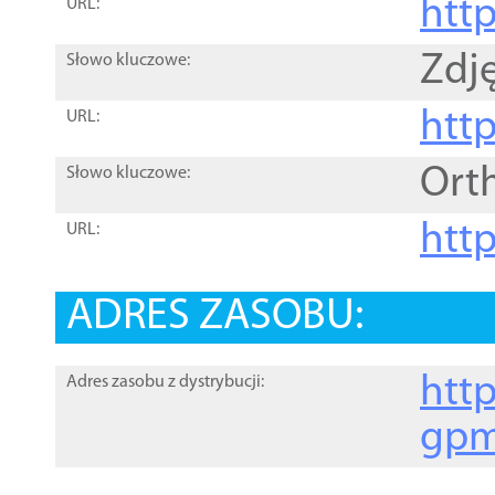
htt
URL:
Zdję
Słowo kluczowe:
htt
URL:
Ort
Słowo kluczowe:
http
URL:
ADRES ZASOBU:
http
Adres zasobu z dystrybucji:
gpm