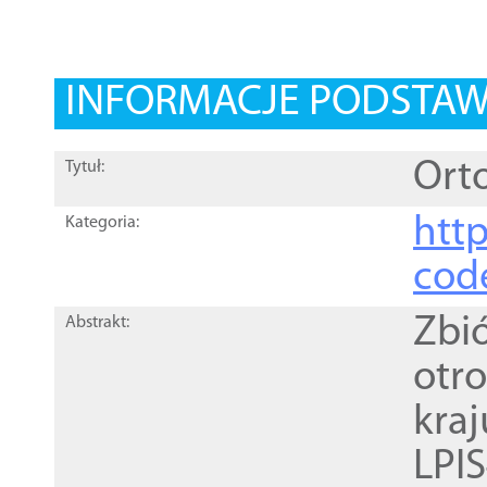
INFORMACJE PODSTA
Orto
Tytuł:
http
Kategoria:
cod
Zbi
Abstrakt:
otr
kra
LPI