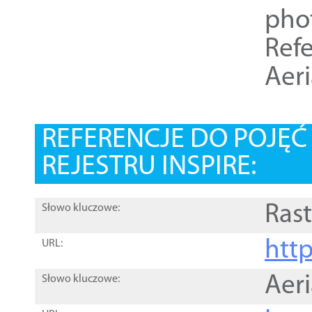
pho
Refe
Aer
REFERENCJE DO POJĘ
REJESTRU INSPIRE:
Rast
Słowo kluczowe:
htt
URL:
Aer
Słowo kluczowe: