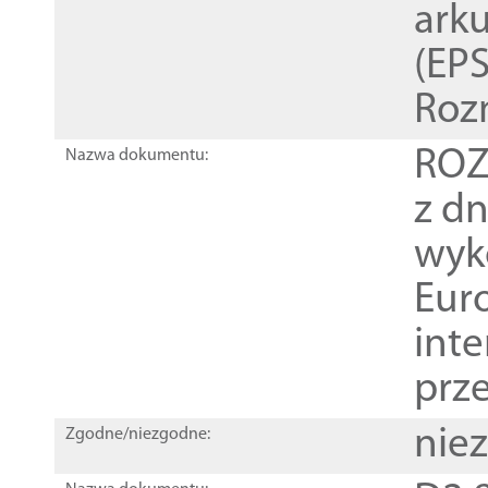
ark
(EPS
Roz
ROZ
Nazwa dokumentu:
z dn
wyk
Euro
inte
prz
nie
Zgodne/niezgodne: