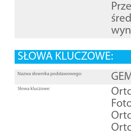
Prz
śre
wyn
SŁOWA KLUCZOWE:
GEME
Nazwa słownika podstawowego:
Ort
Słowa kluczowe:
Foto
Ort
Ort