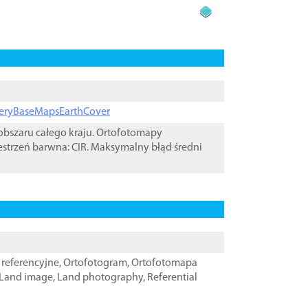
ageryBaseMapsEarthCover
bszaru całego kraju. Ortofotomapy
estrzeń barwna: CIR. Maksymalny błąd średni
referencyjne
,
Ortofotogram
,
Ortofotomapa
Land image
,
Land photography
,
Referential