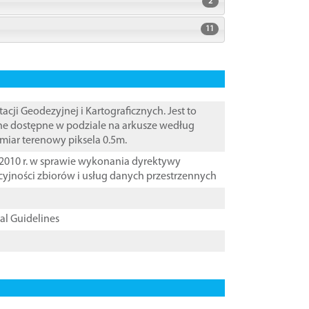
2
11
i Geodezyjnej i Kartograficznych. Jest to
ane dostępne w podziale na arkusze według
zmiar terenowy piksela 0.5m.
2010 r. w sprawie wykonania dyrektywy
cyjności zbiorów i usług danych przestrzennych
cal Guidelines