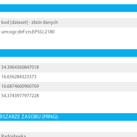
kod [
dataset
] - zbiór danych
urn:ogc:def:crs:EPSG::2180
54.3964360847018
16.656284323373
16.6874660960769
54.3743977977228
BSZARZE ZASOBU (PRNG):
Radosławka