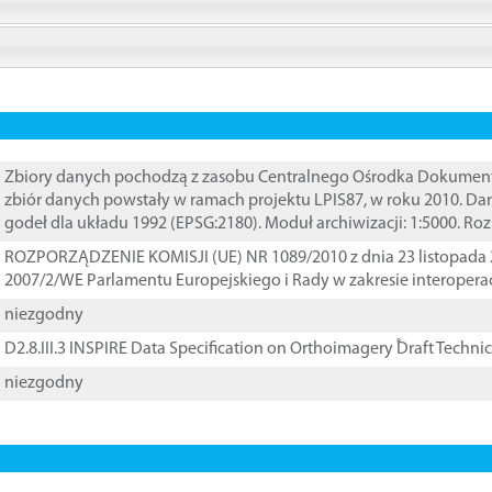
Zbiory danych pochodzą z zasobu Centralnego Ośrodka Dokumentacj
zbiór danych powstały w ramach projektu LPIS87, w roku 2010. D
godeł dla układu 1992 (EPSG:2180). Moduł archiwizacji: 1:5000. Ro
ROZPORZĄDZENIE KOMISJI (UE) NR 1089/2010 z dnia 23 listopada 
2007/2/WE Parlamentu Europejskiego i Rady w zakresie interopera
niezgodny
D2.8.III.3 INSPIRE Data Specification on Orthoimagery ֠Draft Techni
niezgodny