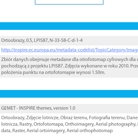
Ortoobrazy, 0.5, LPIS87, N-33-58-C-d-1-4
http://inspire.ec.europa.eu/metadata-codelist/TopicCategory/im
Zbiór danych obejmuje metadane dla otrofotomap cyfrowych dla o
pochodzącą z projektu LPIS87. Zdjęcia wykonane w roku 2010. Prz
położenia punktu na ortofotomapie wynosi 1.50m.
GEMET - INSPIRE themes, version 1.0
Ortoobrazy
,
Zdjęcie lotnicze
,
Obraz terenu
,
Fotografia terenu
,
Dane 
lotnicza
,
Rastry
,
Ortofotomapa
,
Orthoimagery
,
Aerial photography
,
data
,
Raster
,
Aerial ortoimagery
,
Aerial orthophotomap