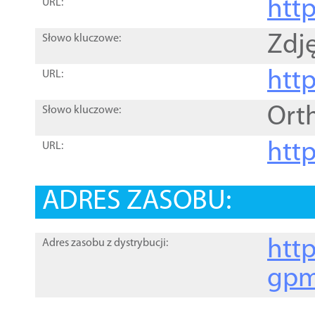
htt
URL:
Zdję
Słowo kluczowe:
htt
URL:
Ort
Słowo kluczowe:
http
URL:
ADRES ZASOBU:
http
Adres zasobu z dystrybucji:
gpm