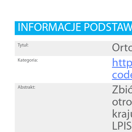
INFORMACJE PODSTA
Orto
Tytuł:
http
Kategoria:
cod
Zbi
Abstrakt:
otr
kra
LPI