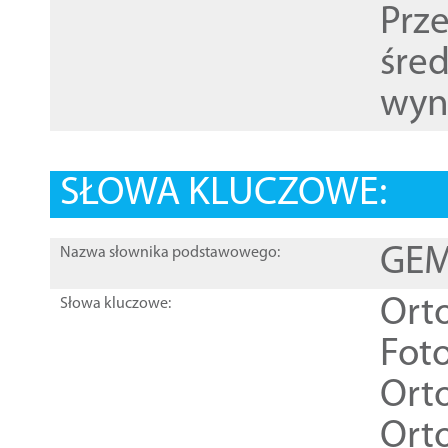
Prz
śre
wyn
SŁOWA KLUCZOWE:
GEME
Nazwa słownika podstawowego:
Ort
Słowa kluczowe:
Foto
Ort
Ort