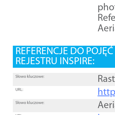
pho
Refe
Aer
REFERENCJE DO POJĘ
REJESTRU INSPIRE:
Rast
Słowo kluczowe:
htt
URL:
Aer
Słowo kluczowe: