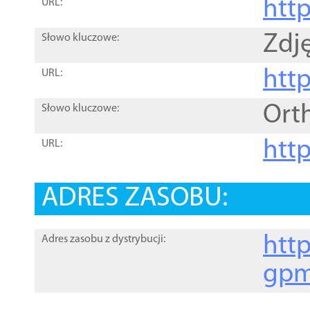
htt
URL:
Zdję
Słowo kluczowe:
htt
URL:
Ort
Słowo kluczowe:
http
URL:
ADRES ZASOBU:
http
Adres zasobu z dystrybucji:
gpm