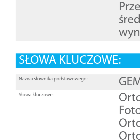
Prz
śre
wyn
SŁOWA KLUCZOWE:
GEME
Nazwa słownika podstawowego:
Ort
Słowa kluczowe:
Foto
Ort
Ort