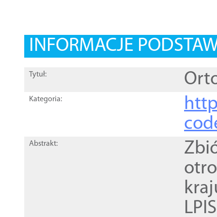
INFORMACJE PODSTA
Orto
Tytuł:
http
Kategoria:
cod
Zbi
Abstrakt:
otr
kra
LPI