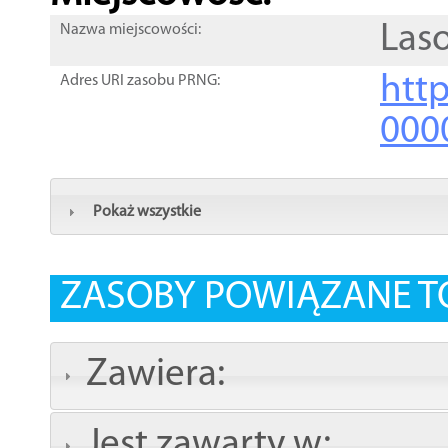
Las
Nazwa miejscowości:
htt
Adres URI zasobu PRNG:
000
Pokaż wszystkie
ZASOBY POWIĄZANE T
Zawiera:
Jest zawarty w: