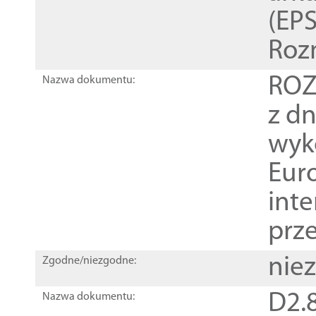
(EPS
Roz
ROZ
Nazwa dokumentu:
z dn
wyk
Euro
inte
prz
nie
Zgodne/niezgodne:
D2.8
Nazwa dokumentu: