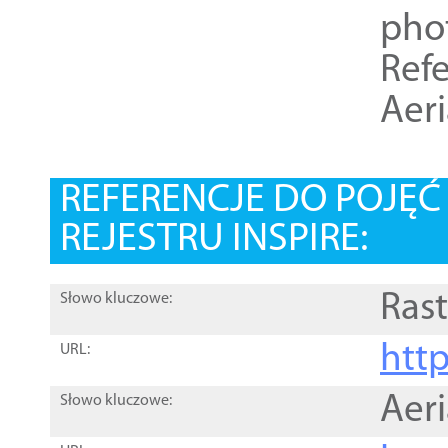
pho
Refe
Aer
REFERENCJE DO POJĘ
REJESTRU INSPIRE:
Rast
Słowo kluczowe:
htt
URL:
Aer
Słowo kluczowe: