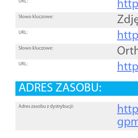
htt
URL:
Zdję
Słowo kluczowe:
htt
URL:
Ort
Słowo kluczowe:
http
URL:
ADRES ZASOBU:
http
Adres zasobu z dystrybucji:
gpm