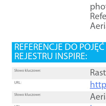
pho
Refe
Aer
REFERENCJE DO POJĘ
REJESTRU INSPIRE:
Rast
Słowo kluczowe:
htt
URL:
Aer
Słowo kluczowe: