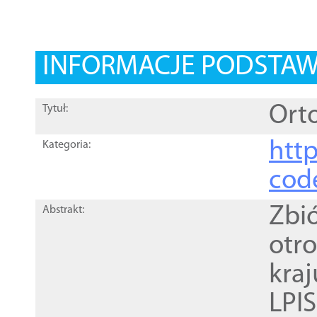
INFORMACJE PODSTA
Orto
Tytuł:
http
Kategoria:
cod
Zbi
Abstrakt:
otr
kra
LPI