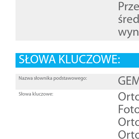
Prz
śre
wyn
SŁOWA KLUCZOWE:
GEME
Nazwa słownika podstawowego:
Ort
Słowa kluczowe:
Foto
Ort
Ort