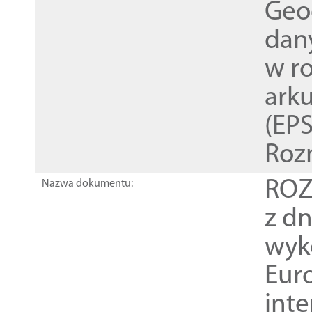
Geod
dan
w r
ark
(EPS
Roz
ROZ
Nazwa dokumentu:
z dn
wyk
Euro
inte