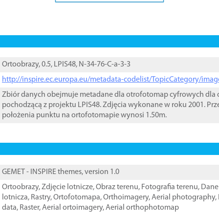
Ortoobrazy, 0.5, LPIS48, N-34-76-C-a-3-3
http://inspire.ec.europa.eu/metadata-codelist/TopicCategory/im
Zbiór danych obejmuje metadane dla otrofotomap cyfrowych dla o
pochodzącą z projektu LPIS48. Zdjęcia wykonane w roku 2001. Prz
położenia punktu na ortofotomapie wynosi 1.50m.
GEMET - INSPIRE themes, version 1.0
Ortoobrazy
,
Zdjęcie lotnicze
,
Obraz terenu
,
Fotografia terenu
,
Dane 
lotnicza
,
Rastry
,
Ortofotomapa
,
Orthoimagery
,
Aerial photography
,
data
,
Raster
,
Aerial ortoimagery
,
Aerial orthophotomap