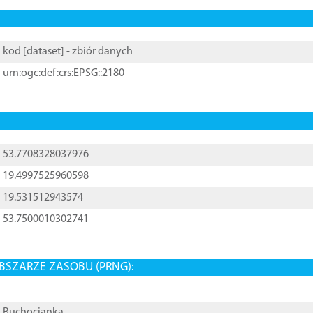
kod [
dataset
] - zbiór danych
urn:ogc:def:crs:EPSG::2180
53.7708328037976
19.4997525960598
19.531512943574
53.7500010302741
BSZARZE ZASOBU (PRNG):
Buchocianka