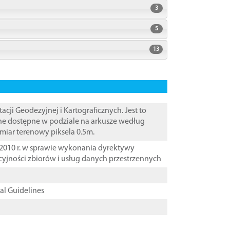
3
5
13
i Geodezyjnej i Kartograficznych. Jest to
ane dostępne w podziale na arkusze według
zmiar terenowy piksela 0.5m.
2010 r. w sprawie wykonania dyrektywy
cyjności zbiorów i usług danych przestrzennych
cal Guidelines