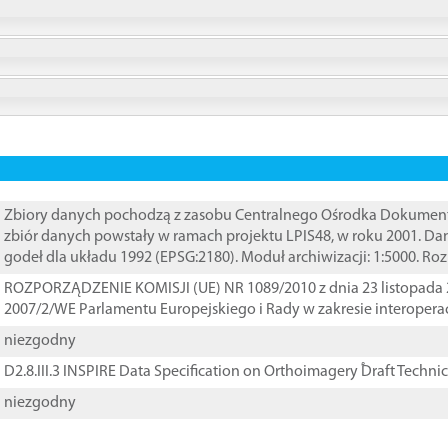
Zbiory danych pochodzą z zasobu Centralnego Ośrodka Dokumentacj
zbiór danych powstały w ramach projektu LPIS48, w roku 2001. D
godeł dla układu 1992 (EPSG:2180). Moduł archiwizacji: 1:5000. Ro
ROZPORZĄDZENIE KOMISJI (UE) NR 1089/2010 z dnia 23 listopada 
2007/2/WE Parlamentu Europejskiego i Rady w zakresie interopera
niezgodny
D2.8.III.3 INSPIRE Data Specification on Orthoimagery ֠Draft Techni
niezgodny