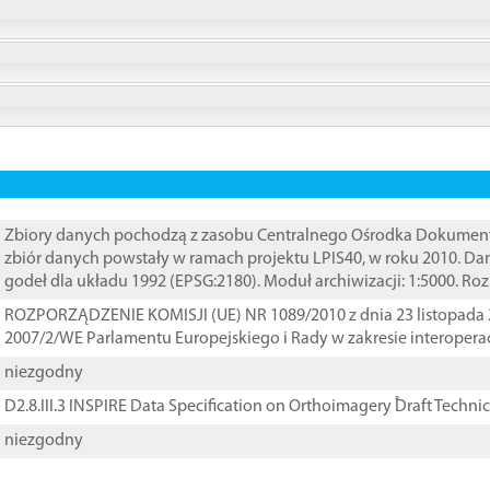
Zbiory danych pochodzą z zasobu Centralnego Ośrodka Dokumentacj
zbiór danych powstały w ramach projektu LPIS40, w roku 2010. D
godeł dla układu 1992 (EPSG:2180). Moduł archiwizacji: 1:5000. Ro
ROZPORZĄDZENIE KOMISJI (UE) NR 1089/2010 z dnia 23 listopada 
2007/2/WE Parlamentu Europejskiego i Rady w zakresie interopera
niezgodny
D2.8.III.3 INSPIRE Data Specification on Orthoimagery ֠Draft Techni
niezgodny