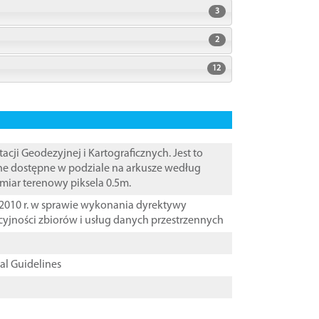
3
2
12
i Geodezyjnej i Kartograficznych. Jest to
ane dostępne w podziale na arkusze według
zmiar terenowy piksela 0.5m.
2010 r. w sprawie wykonania dyrektywy
cyjności zbiorów i usług danych przestrzennych
cal Guidelines