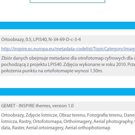
Ortoobrazy, 0.5, LPIS40, N-34-69-D-c-3-4
http://inspire.ec.europa.eu/metadata-codelist/TopicCategory/im
Zbiór danych obejmuje metadane dla otrofotomap cyfrowych dla o
pochodzącą z projektu LPIS40. Zdjęcia wykonane w roku 2010. Prz
położenia punktu na ortofotomapie wynosi 1.50m.
GEMET - INSPIRE themes, version 1.0
Ortoobrazy
,
Zdjęcie lotnicze
,
Obraz terenu
,
Fotografia terenu
,
Dane 
lotnicza
,
Rastry
,
Ortofotomapa
,
Orthoimagery
,
Aerial photography
,
data
,
Raster
,
Aerial ortoimagery
,
Aerial orthophotomap