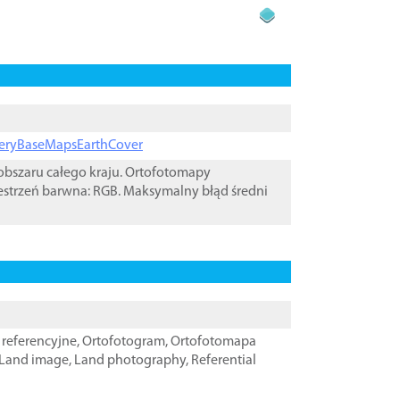
ageryBaseMapsEarthCover
bszaru całego kraju. Ortofotomapy
estrzeń barwna: RGB. Maksymalny błąd średni
referencyjne
,
Ortofotogram
,
Ortofotomapa
Land image
,
Land photography
,
Referential