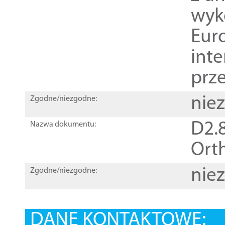
wyk
Euro
inte
prz
nie
Zgodne/niezgodne:
D2.8
Nazwa dokumentu:
Orth
nie
Zgodne/niezgodne:
DANE KONTAKTOWE: