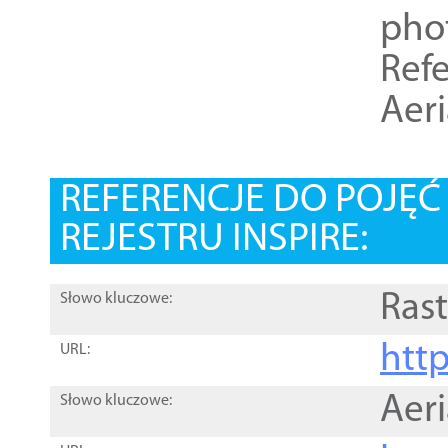
pho
Refe
Aer
REFERENCJE DO POJĘ
REJESTRU INSPIRE:
Rast
Słowo kluczowe:
htt
URL:
Aer
Słowo kluczowe: