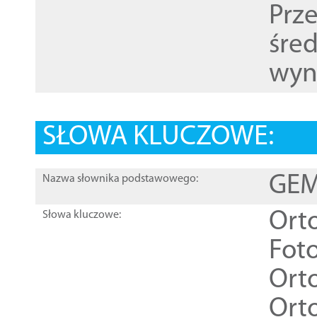
Prz
śre
wyn
SŁOWA KLUCZOWE:
GEME
Nazwa słownika podstawowego:
Ort
Słowa kluczowe:
Foto
Ort
Ort