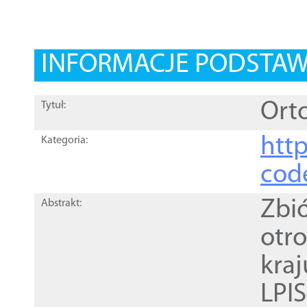
INFORMACJE PODSTA
Orto
Tytuł:
http
Kategoria:
cod
Zbi
Abstrakt:
otr
kra
LPI