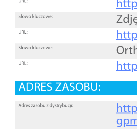
htt
URL:
Zdję
Słowo kluczowe:
htt
URL:
Ort
Słowo kluczowe:
http
URL:
ADRES ZASOBU:
http
Adres zasobu z dystrybucji:
gpm