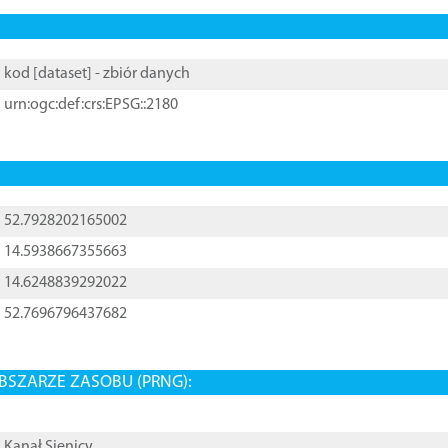
kod [
dataset
] - zbiór danych
urn:ogc:def:crs:EPSG::2180
52.7928202165002
14.5938667355663
14.6248839292022
52.7696796437682
BSZARZE ZASOBU (PRNG):
Kanał Sienicy