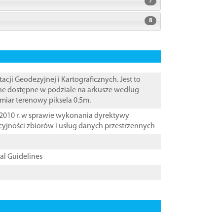
7
8
i Geodezyjnej i Kartograficznych. Jest to
ane dostępne w podziale na arkusze według
zmiar terenowy piksela 0.5m.
2010 r. w sprawie wykonania dyrektywy
cyjności zbiorów i usług danych przestrzennych
cal Guidelines