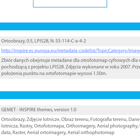
Ortoobrazy, 0.5, LPIS28, N-33-114-C-a-4-2
http://inspire.ec.europa.eu/metadata-codelist/TopicCategory/im
Zbiór danych obejmuje metadane dla otrofotomap cyfrowych dla o
pochodzącą z projektu LPIS28. Zdjęcia wykonane w roku 2007. Prz
położenia punktu na ortofotomapie wynosi 1.50m.
GEMET - INSPIRE themes, version 1.0
Ortoobrazy
,
Zdjęcie lotnicze
,
Obraz terenu
,
Fotografia terenu
,
Dane 
lotnicza
,
Rastry
,
Ortofotomapa
,
Orthoimagery
,
Aerial photography
,
data
,
Raster
,
Aerial ortoimagery
,
Aerial orthophotomap