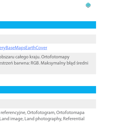
ageryBaseMapsEarthCover
bszaru całego kraju. Ortofotomapy
estrzeń barwna: RGB. Maksymalny błąd średni
referencyjne
,
Ortofotogram
,
Ortofotomapa
Land image
,
Land photography
,
Referential