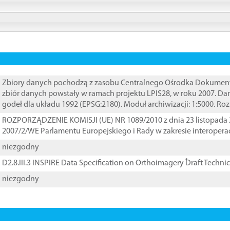
Zbiory danych pochodzą z zasobu Centralnego Ośrodka Dokumentacj
zbiór danych powstały w ramach projektu LPIS28, w roku 2007. D
godeł dla układu 1992 (EPSG:2180). Moduł archiwizacji: 1:5000. Ro
ROZPORZĄDZENIE KOMISJI (UE) NR 1089/2010 z dnia 23 listopada 
2007/2/WE Parlamentu Europejskiego i Rady w zakresie interopera
niezgodny
D2.8.III.3 INSPIRE Data Specification on Orthoimagery ֠Draft Techni
niezgodny