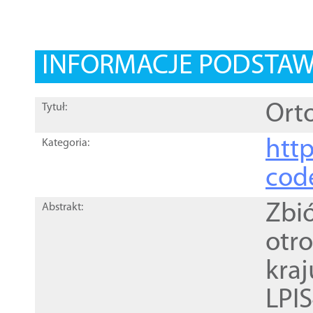
INFORMACJE PODSTA
Orto
Tytuł:
http
Kategoria:
cod
Zbi
Abstrakt:
otr
kra
LPI