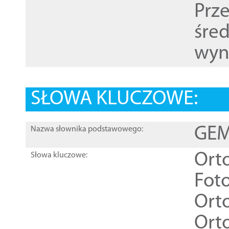
Prz
śre
wyn
SŁOWA KLUCZOWE:
GEME
Nazwa słownika podstawowego:
Ort
Słowa kluczowe:
Foto
Ort
Ort