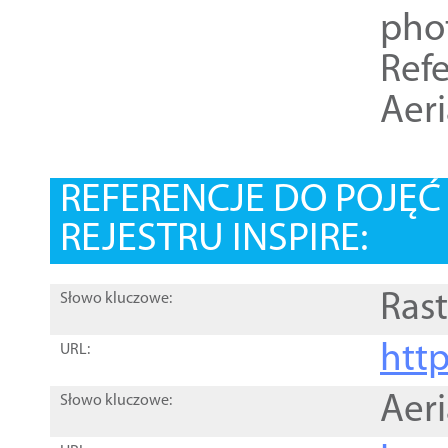
pho
Refe
Aer
REFERENCJE DO POJĘ
REJESTRU INSPIRE:
Rast
Słowo kluczowe:
htt
URL:
Aer
Słowo kluczowe: