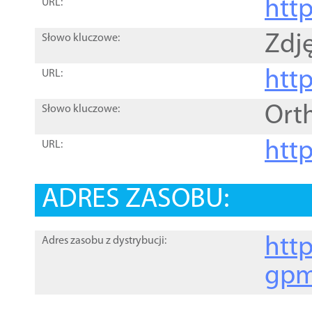
htt
URL:
Zdję
Słowo kluczowe:
htt
URL:
Ort
Słowo kluczowe:
http
URL:
ADRES ZASOBU:
http
Adres zasobu z dystrybucji:
gpm