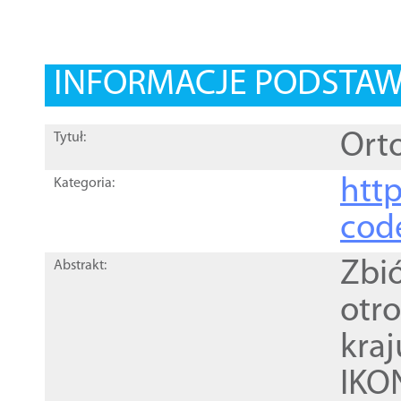
INFORMACJE PODSTA
Ort
Tytuł:
http
Kategoria:
cod
Zbi
Abstrakt:
otr
kra
IKO