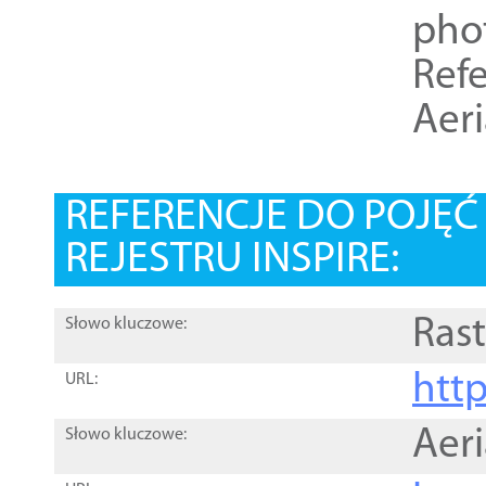
pho
Refe
Aer
REFERENCJE DO POJĘ
REJESTRU INSPIRE:
Rast
Słowo kluczowe:
htt
URL:
Aer
Słowo kluczowe: