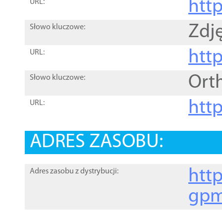
htt
URL:
Zdję
Słowo kluczowe:
htt
URL:
Ort
Słowo kluczowe:
http
URL:
ADRES ZASOBU:
http
Adres zasobu z dystrybucji:
gpm