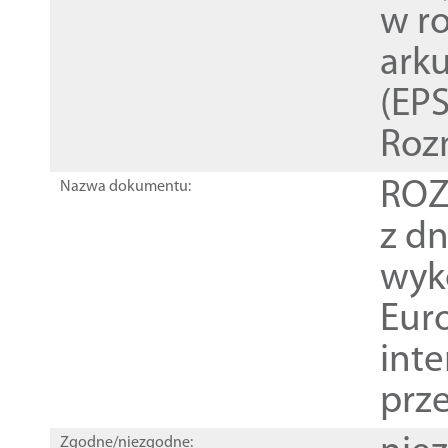
w r
ark
(EPS
Roz
ROZ
Nazwa dokumentu:
z dn
wyk
Euro
inte
prz
Zgodne/niezgodne: