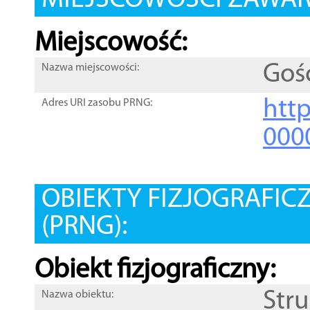
MIEJSCOWOŚCI ZAWART
Miejscowość:
Goś
Nazwa miejscowości:
htt
Adres URI zasobu PRNG:
000
OBIEKTY FIZJOGRAFIC
(PRNG):
Obiekt fizjograficzny:
Str
Nazwa obiektu: