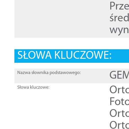
Prz
śre
wyn
SŁOWA KLUCZOWE:
GEME
Nazwa słownika podstawowego:
Ort
Słowa kluczowe:
Foto
Ort
Ort