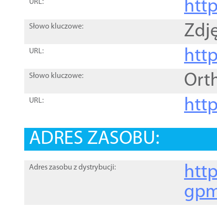
htt
URL:
Zdję
Słowo kluczowe:
htt
URL:
Ort
Słowo kluczowe:
http
URL:
ADRES ZASOBU:
http
Adres zasobu z dystrybucji:
gpm