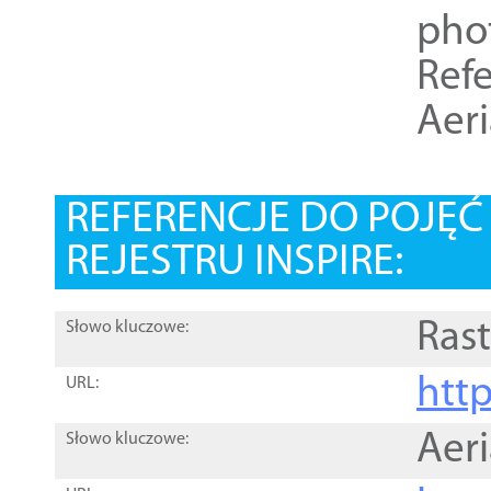
pho
Refe
Aer
REFERENCJE DO POJĘ
REJESTRU INSPIRE:
Rast
Słowo kluczowe:
htt
URL:
Aer
Słowo kluczowe: