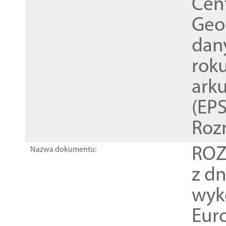
Cen
Geod
dan
rok
ark
(EPS
Roz
ROZ
Nazwa dokumentu:
z dn
wyk
Euro