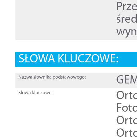
Prz
śre
wyn
SŁOWA KLUCZOWE:
GEME
Nazwa słownika podstawowego:
Ort
Słowa kluczowe:
Foto
Ort
Ort