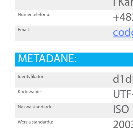
i Ka
+48
Numer telefonu:
cod
Email:
METADANE:
d1d
Identyfikator:
UTF
Kodowanie:
ISO
Nazwa standardu:
200
Wersja standardu: