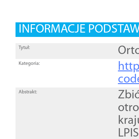
INFORMACJE PODSTA
Orto
Tytuł:
http
Kategoria:
cod
Zbi
Abstrakt:
otr
kra
LPI