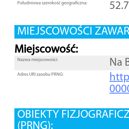
52.
Południowa szerokość geograficzna:
MIEJSCOWOŚCI ZAWART
Miejscowość:
Na B
Nazwa miejscowości:
htt
Adres URI zasobu PRNG:
000
OBIEKTY FIZJOGRAFIC
(PRNG):