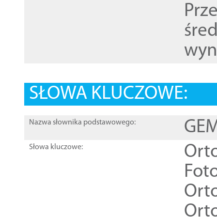
Prz
śre
wyn
SŁOWA KLUCZOWE:
GEME
Nazwa słownika podstawowego:
Ort
Słowa kluczowe:
Foto
Ort
Ort