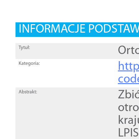
INFORMACJE PODSTA
Orto
Tytuł:
http
Kategoria:
cod
Zbi
Abstrakt:
otr
kra
LPI