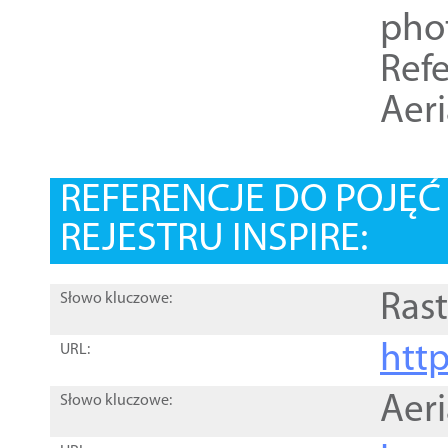
pho
Refe
Aer
REFERENCJE DO POJĘ
REJESTRU INSPIRE:
Rast
Słowo kluczowe:
htt
URL:
Aer
Słowo kluczowe: