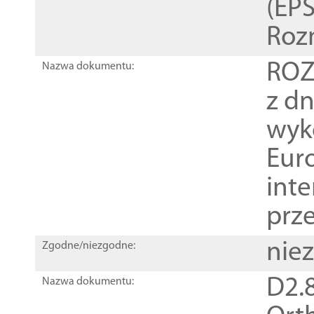
(EPS
Roz
ROZ
Nazwa dokumentu:
z dn
wyk
Euro
inte
prz
nie
Zgodne/niezgodne:
D2.8
Nazwa dokumentu: