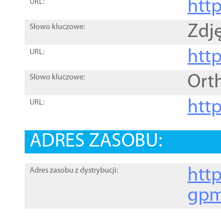
htt
URL:
Zdję
Słowo kluczowe:
htt
URL:
Ort
Słowo kluczowe:
http
URL:
ADRES ZASOBU:
http
Adres zasobu z dystrybucji:
gpm