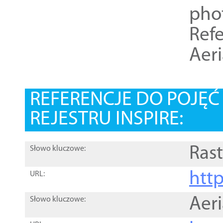
pho
Refe
Aer
REFERENCJE DO POJĘ
REJESTRU INSPIRE:
Rast
Słowo kluczowe:
htt
URL:
Aer
Słowo kluczowe: