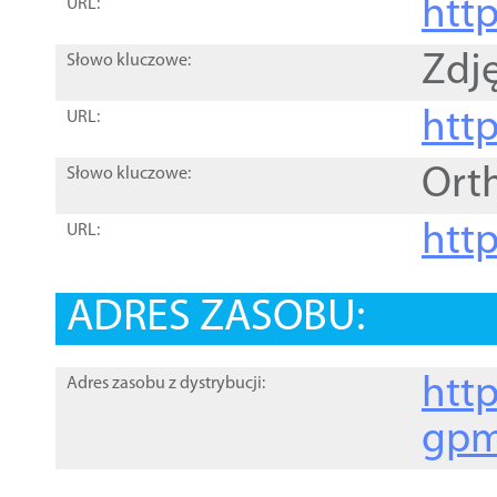
htt
URL:
Zdję
Słowo kluczowe:
htt
URL:
Ort
Słowo kluczowe:
http
URL:
ADRES ZASOBU:
http
Adres zasobu z dystrybucji:
gpm