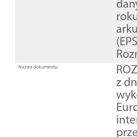
dan
rok
ark
(EPS
Roz
ROZ
Nazwa dokumentu:
z dn
wyk
Euro
inte
prz