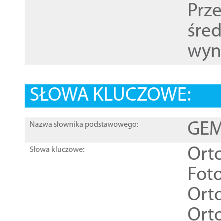
Prz
śre
wyn
SŁOWA KLUCZOWE:
GEME
Nazwa słownika podstawowego:
Ort
Słowa kluczowe:
Foto
Ort
Ort