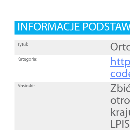
INFORMACJE PODSTA
Orto
Tytuł:
http
Kategoria:
cod
Zbi
Abstrakt:
otr
kra
LPI