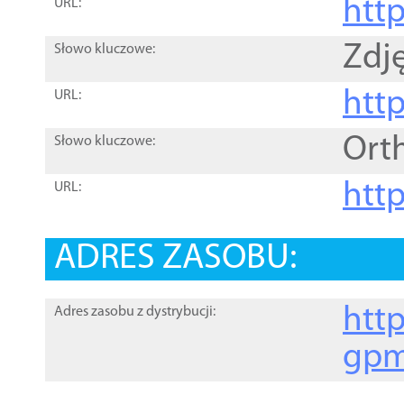
htt
URL:
Zdję
Słowo kluczowe:
htt
URL:
Ort
Słowo kluczowe:
http
URL:
ADRES ZASOBU:
http
Adres zasobu z dystrybucji:
gpm