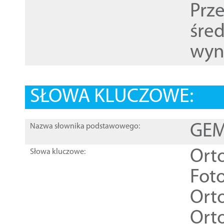
Prz
śre
wyn
SŁOWA KLUCZOWE:
GEME
Nazwa słownika podstawowego:
Ort
Słowa kluczowe:
Foto
Ort
Ort