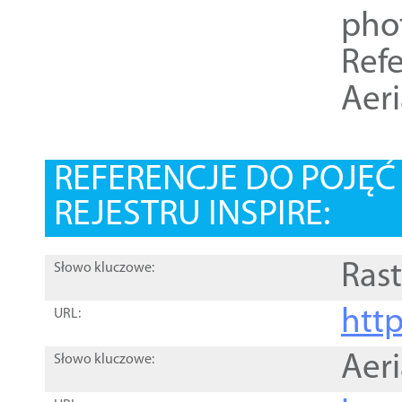
pho
Refe
Aer
REFERENCJE DO POJĘ
REJESTRU INSPIRE:
Rast
Słowo kluczowe:
htt
URL:
Aer
Słowo kluczowe: