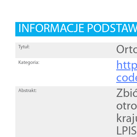
INFORMACJE PODSTA
Orto
Tytuł:
http
Kategoria:
cod
Zbi
Abstrakt:
otr
kra
LPI