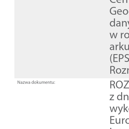
Cen
Geod
dan
w r
ark
(EPS
Roz
ROZ
Nazwa dokumentu:
z dn
wyk
Euro