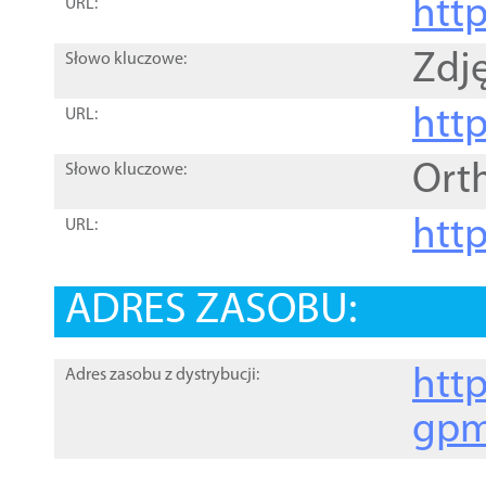
htt
URL:
Zdję
Słowo kluczowe:
htt
URL:
Ort
Słowo kluczowe:
http
URL:
ADRES ZASOBU:
http
Adres zasobu z dystrybucji:
gpm