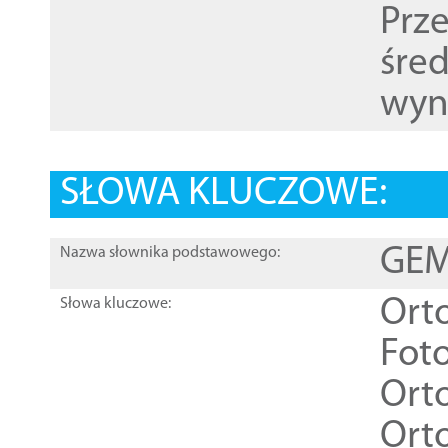
Prz
śre
wyn
SŁOWA KLUCZOWE:
GEME
Nazwa słownika podstawowego:
Ort
Słowa kluczowe:
Foto
Ort
Ort