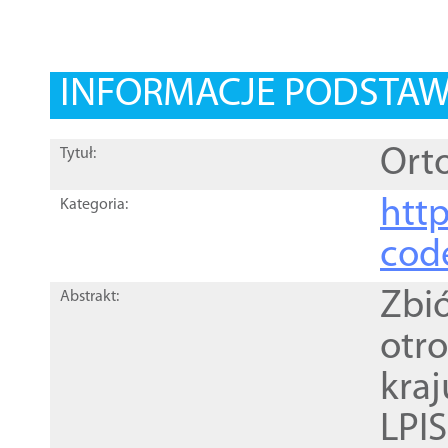
INFORMACJE PODSTA
Orto
Tytuł:
http
Kategoria:
cod
Zbi
Abstrakt:
otr
kra
LPI