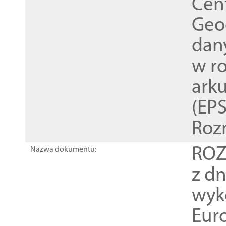
Cen
Geod
dan
w r
ark
(EPS
Roz
ROZ
Nazwa dokumentu:
z dn
wyk
Euro