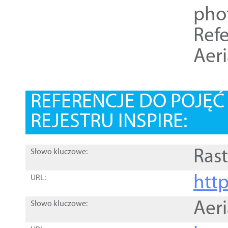
pho
Refe
Aer
REFERENCJE DO POJĘ
REJESTRU INSPIRE:
Rast
Słowo kluczowe:
htt
URL:
Aer
Słowo kluczowe: