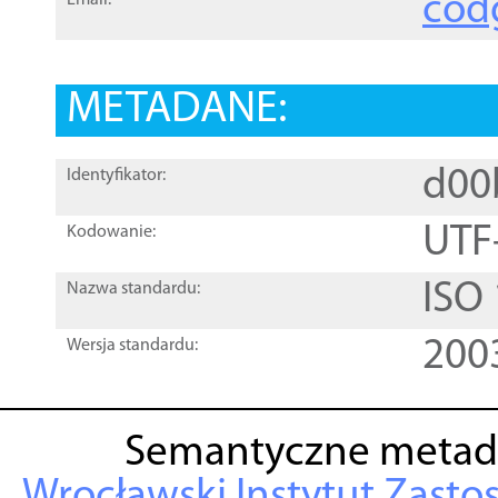
cod
Email:
METADANE:
d00
Identyfikator:
UTF
Kodowanie:
ISO
Nazwa standardu:
200
Wersja standardu:
Semantyczne metad
Wrocławski Instytut Zasto