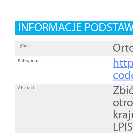
INFORMACJE PODSTA
Orto
Tytuł:
http
Kategoria:
cod
Zbi
Abstrakt:
otr
kra
LPI