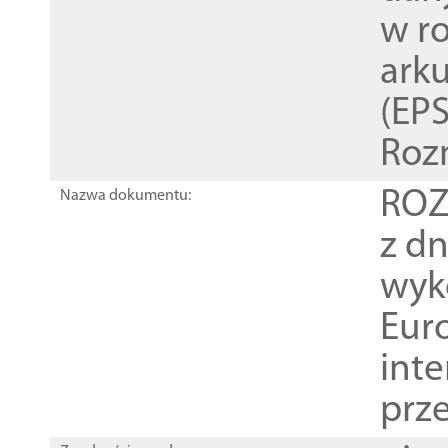
w r
ark
(EPS
Roz
ROZ
Nazwa dokumentu:
z dn
wyk
Euro
inte
prz