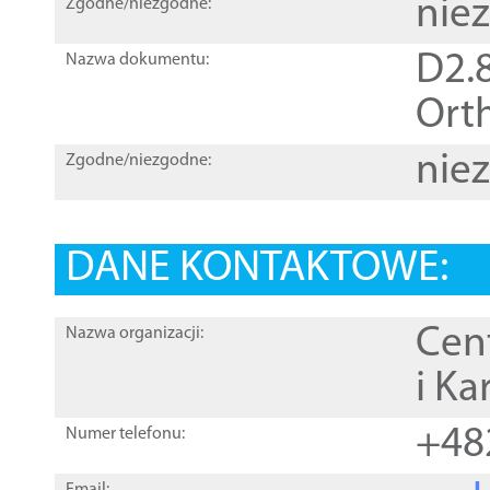
nie
Zgodne/niezgodne:
D2.8
Nazwa dokumentu:
Orth
nie
Zgodne/niezgodne:
DANE KONTAKTOWE:
Cen
Nazwa organizacji:
i Ka
+48
Numer telefonu: