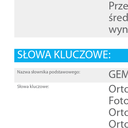
Prz
śre
wyn
SŁOWA KLUCZOWE:
GEME
Nazwa słownika podstawowego:
Ort
Słowa kluczowe:
Foto
Ort
Ort