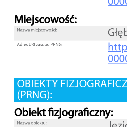
000
Miejscowość:
Głę
Nazwa miejscowości:
htt
Adres URI zasobu PRNG:
000
OBIEKTY FIZJOGRAFIC
(PRNG):
Obiekt fizjograficzny:
Jezi
Nazwa obiektu: