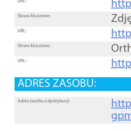
htt
URL:
Zdję
Słowo kluczowe:
htt
URL:
Ort
Słowo kluczowe:
http
URL:
ADRES ZASOBU:
http
Adres zasobu z dystrybucji:
gpm