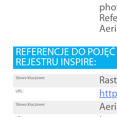
pho
Refe
Aer
REFERENCJE DO POJĘ
REJESTRU INSPIRE:
Rast
Słowo kluczowe:
htt
URL:
Aer
Słowo kluczowe: