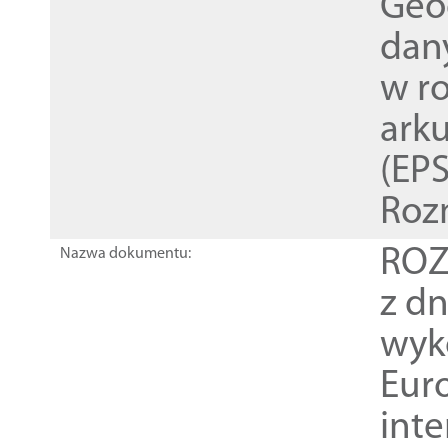
Geod
dan
w r
ark
(EPS
Roz
ROZ
Nazwa dokumentu:
z dn
wyk
Euro
inte