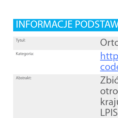
INFORMACJE PODSTA
Orto
Tytuł:
http
Kategoria:
cod
Zbi
Abstrakt:
otr
kra
LPI