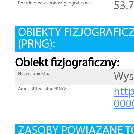
53.
Południowa szerokość geograficzna:
OBIEKTY FIZJOGRAFIC
(PRNG):
Obiekt fizjograficzny:
Wys
Nazwa obiektu:
http
Adres URI zasobu PRNG:
000
ZASOBY POWIĄZANE T