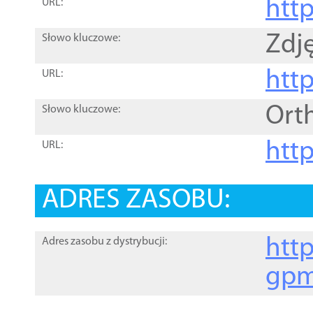
htt
URL:
Zdję
Słowo kluczowe:
htt
URL:
Ort
Słowo kluczowe:
http
URL:
ADRES ZASOBU:
http
Adres zasobu z dystrybucji:
gpm