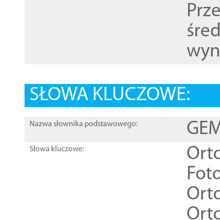
Prz
śre
wyn
SŁOWA KLUCZOWE:
GEME
Nazwa słownika podstawowego:
Ort
Słowa kluczowe:
Foto
Ort
Ort