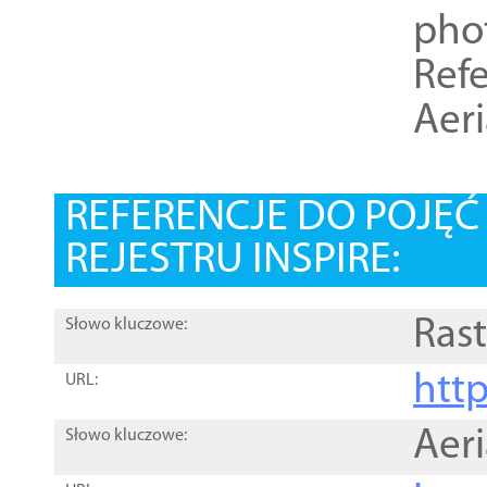
pho
Refe
Aer
REFERENCJE DO POJĘ
REJESTRU INSPIRE:
Rast
Słowo kluczowe:
htt
URL:
Aer
Słowo kluczowe: