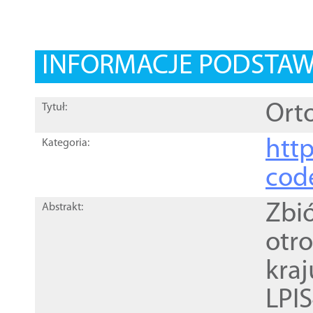
INFORMACJE PODSTA
Orto
Tytuł:
http
Kategoria:
cod
Zbi
Abstrakt:
otr
kra
LPI