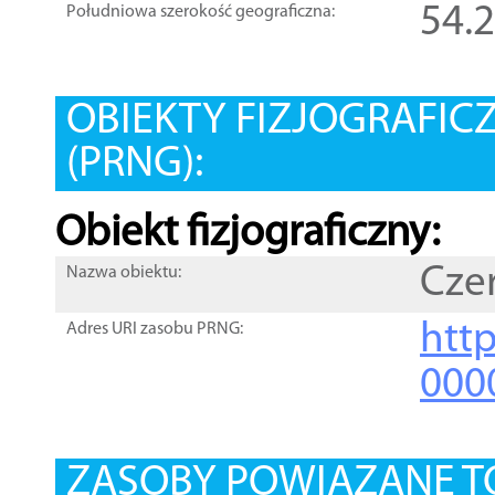
54.
Południowa szerokość geograficzna:
OBIEKTY FIZJOGRAFIC
(PRNG):
Obiekt fizjograficzny:
Cze
Nazwa obiektu:
http
Adres URI zasobu PRNG:
000
ZASOBY POWIĄZANE T