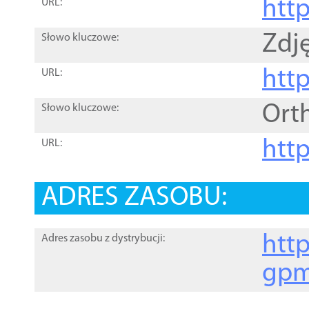
htt
URL:
Zdję
Słowo kluczowe:
htt
URL:
Ort
Słowo kluczowe:
http
URL:
ADRES ZASOBU:
http
Adres zasobu z dystrybucji:
gpm