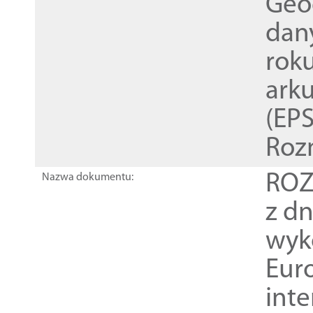
Geod
dan
rok
ark
(EPS
Roz
ROZ
Nazwa dokumentu:
z dn
wyk
Euro
inte