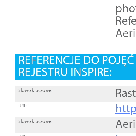
pho
Refe
Aer
REFERENCJE DO POJĘ
REJESTRU INSPIRE:
Rast
Słowo kluczowe:
htt
URL:
Aer
Słowo kluczowe: