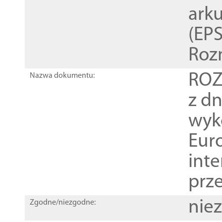
ark
(EPS
Roz
ROZ
Nazwa dokumentu:
z dn
wyk
Euro
inte
prz
nie
Zgodne/niezgodne: