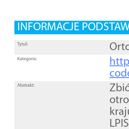
INFORMACJE PODSTA
Orto
Tytuł:
http
Kategoria:
cod
Zbi
Abstrakt:
otr
kra
LPI