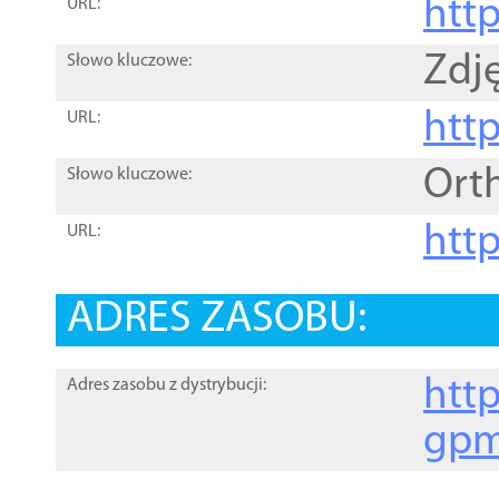
htt
URL:
Zdję
Słowo kluczowe:
htt
URL:
Ort
Słowo kluczowe:
http
URL:
ADRES ZASOBU:
http
Adres zasobu z dystrybucji:
gpm