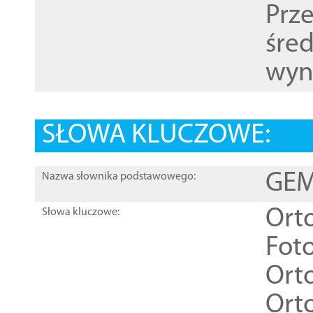
Prz
śre
wyn
SŁOWA KLUCZOWE:
GEME
Nazwa słownika podstawowego:
Ort
Słowa kluczowe:
Foto
Ort
Ort