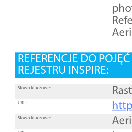
pho
Refe
Aer
REFERENCJE DO POJĘ
REJESTRU INSPIRE:
Rast
Słowo kluczowe:
htt
URL:
Aer
Słowo kluczowe: