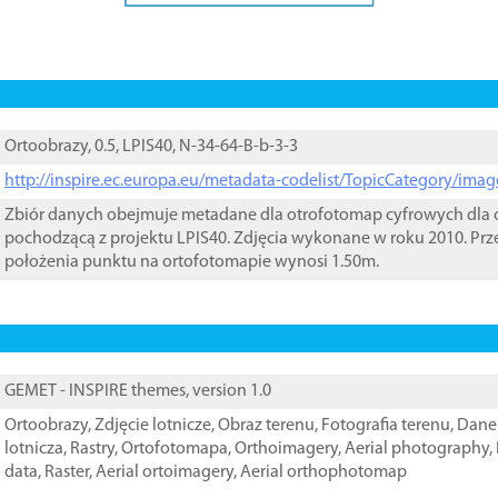
Ortoobrazy, 0.5, LPIS40, N-34-64-B-b-3-3
http://inspire.ec.europa.eu/metadata-codelist/TopicCategory/im
Zbiór danych obejmuje metadane dla otrofotomap cyfrowych dla o
pochodzącą z projektu LPIS40. Zdjęcia wykonane w roku 2010. Prz
położenia punktu na ortofotomapie wynosi 1.50m.
GEMET - INSPIRE themes, version 1.0
Ortoobrazy
,
Zdjęcie lotnicze
,
Obraz terenu
,
Fotografia terenu
,
Dane 
lotnicza
,
Rastry
,
Ortofotomapa
,
Orthoimagery
,
Aerial photography
,
data
,
Raster
,
Aerial ortoimagery
,
Aerial orthophotomap