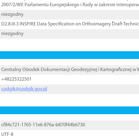
2007/2/WE Parlamentu Europejskiego i Rady w zakresie interopera
niezgodny
D2.8.III.3 INSPIRE Data Specification on Orthoimagery ֠Draft Techni
niezgodny
Centralny Ośrodek Dokumentacji Geodezyjnej i Kartograficznej w
+48225322501
codgik@codgik.gov.pl
cf84c721-1765-11e6-876a-b870f44b6730
UTF-8