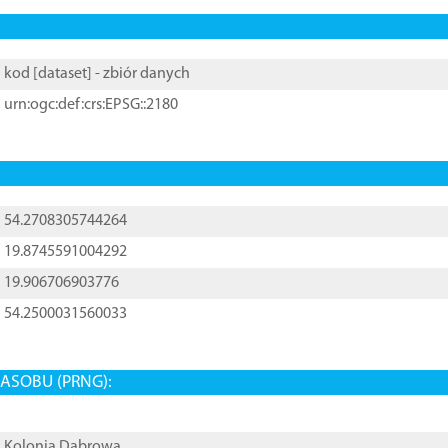
kod [
dataset
] - zbiór danych
urn:ogc:def:crs:EPSG::2180
54.2708305744264
19.8745591004292
19.906706903776
54.2500031560033
ASOBU (PRNG):
Kolonia Dąbrowa