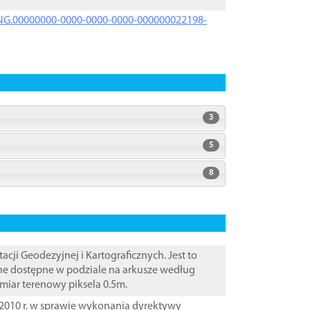
PRNG.00000000-0000-0000-0000-000000022198-
3
5
8
i Geodezyjnej i Kartograficznych. Jest to
ane dostępne w podziale na arkusze według
zmiar terenowy piksela 0.5m.
2010 r. w sprawie wykonania dyrektywy