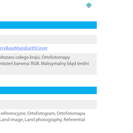
ageryBaseMapsEarthCover
bszaru całego kraju. Ortofotomapy
estrzeń barwna: RGB. Maksymalny błąd średni
referencyjne
,
Ortofotogram
,
Ortofotomapa
Land image
,
Land photography
,
Referential