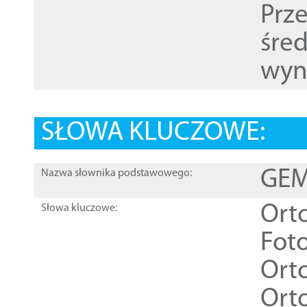
Prz
śre
wyn
SŁOWA KLUCZOWE:
GEME
Nazwa słownika podstawowego:
Ort
Słowa kluczowe:
Foto
Ort
Ort