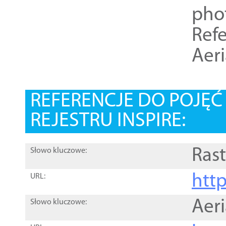
pho
Refe
Aer
REFERENCJE DO POJĘ
REJESTRU INSPIRE:
Rast
Słowo kluczowe:
htt
URL:
Aer
Słowo kluczowe: