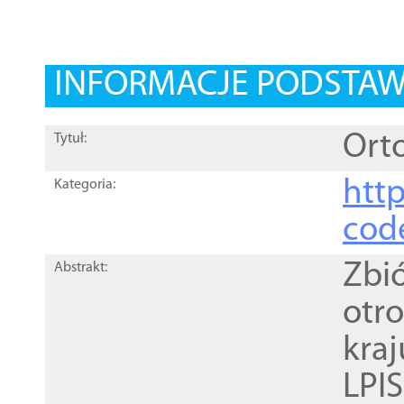
INFORMACJE PODSTA
Orto
Tytuł:
http
Kategoria:
cod
Zbi
Abstrakt:
otr
kra
LPI