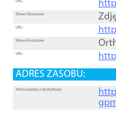
htt
URL:
Zdję
Słowo kluczowe:
htt
URL:
Ort
Słowo kluczowe:
http
URL:
ADRES ZASOBU:
http
Adres zasobu z dystrybucji:
gpm