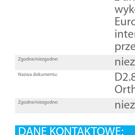
wyk
Euro
inte
prz
nie
Zgodne/niezgodne:
D2.8
Nazwa dokumentu:
Orth
nie
Zgodne/niezgodne:
DANE KONTAKTOWE: