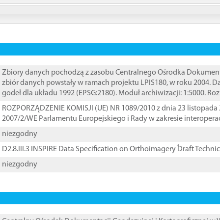
Zbiory danych pochodzą z zasobu Centralnego Ośrodka Dokumentacj
zbiór danych powstały w ramach projektu LPIS180, w roku 2004. 
godeł dla układu 1992 (EPSG:2180). Moduł archiwizacji: 1:5000. Ro
ROZPORZĄDZENIE KOMISJI (UE) NR 1089/2010 z dnia 23 listopada 
2007/2/WE Parlamentu Europejskiego i Rady w zakresie interopera
niezgodny
D2.8.III.3 INSPIRE Data Specification on Orthoimagery ֠Draft Techni
niezgodny