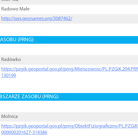
Radowo Małe
http://sws.geonames.org/3087462/
ASOBU (PRNG):
Radówko
https://pzgik.geoportal.gov.pl/prng/Miejscowosc/PL.PZGiK.204.
130199
BSZARZE ZASOBU (PRNG):
Molnica
https://pzgik.geoportal.gov.pl/prng/ObiektFizjograficzny/PL.PZG
000000201627-314386