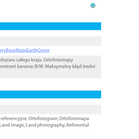
ageryBaseMapsEarthCover
bszaru całego kraju. Ortofotomapy
zestrzeń barwna: B/W. Maksymalny błąd średni
referencyjne
,
Ortofotogram
,
Ortofotomapa
Land image
,
Land photography
,
Referential