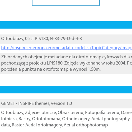
Ortoobrazy, 0.5, LPIS180, N-33-79-D-d-4-3
http://inspire.ec.europa.eu/metadata-codelist/TopicCategory/im
Zbiór danych obejmuje metadane dla otrofotomap cyfrowych dla o
pochodzącą z projektu LPIS180. Zdjęcia wykonane w roku 2004. Pr
położenia punktu na ortofotomapie wynosi 1.50m.
GEMET - INSPIRE themes, version 1.0
Ortoobrazy
,
Zdjęcie lotnicze
,
Obraz terenu
,
Fotografia terenu
,
Dane 
lotnicza
,
Rastry
,
Ortofotomapa
,
Orthoimagery
,
Aerial photography
,
data
,
Raster
,
Aerial ortoimagery
,
Aerial orthophotomap