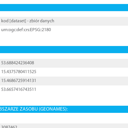
kod [
dataset
] - zbiór danych
urn:ogc:def:crs:EPSG::2180
53.688424236408
15.4375780411525
15.4686725914131
53.6657416743511
BSZARZE ZASOBU (GEONAMES):
3087462