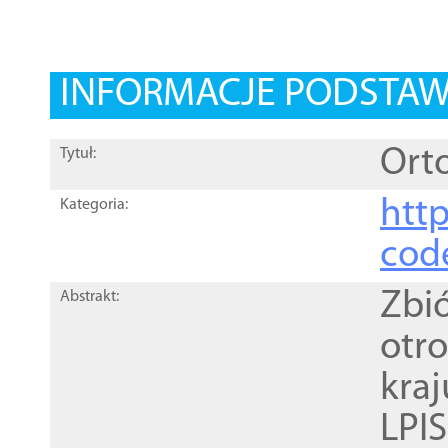
INFORMACJE PODSTA
Orto
Tytuł:
http
Kategoria:
cod
Zbi
Abstrakt:
otr
kra
LPI