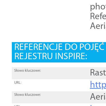
pho
Refe
Aer
REFERENCJE DO POJĘ
REJESTRU INSPIRE:
Rast
Słowo kluczowe:
htt
URL:
Aer
Słowo kluczowe: