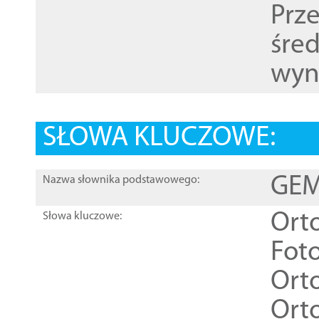
Prz
śre
wyn
SŁOWA KLUCZOWE:
GEME
Nazwa słownika podstawowego:
Ort
Słowa kluczowe:
Foto
Ort
Ort