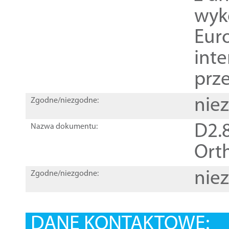
wyk
Euro
inte
prz
nie
Zgodne/niezgodne:
D2.8
Nazwa dokumentu:
Orth
nie
Zgodne/niezgodne:
DANE KONTAKTOWE: