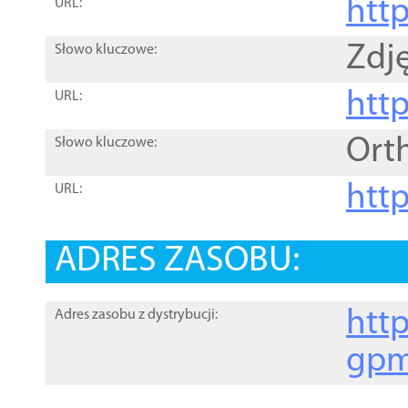
htt
URL:
Zdję
Słowo kluczowe:
htt
URL:
Ort
Słowo kluczowe:
http
URL:
ADRES ZASOBU:
http
Adres zasobu z dystrybucji:
gpm