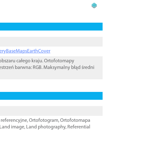
ageryBaseMapsEarthCover
bszaru całego kraju. Ortofotomapy
estrzeń barwna: RGB. Maksymalny błąd średni
referencyjne
,
Ortofotogram
,
Ortofotomapa
Land image
,
Land photography
,
Referential