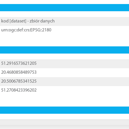
kod [
dataset
] - zbiór danych
urn:ogc:def:crs:EPSG::2180
51.2916573621205
20.4680858489753
20.5006785341525
51.2708423396202