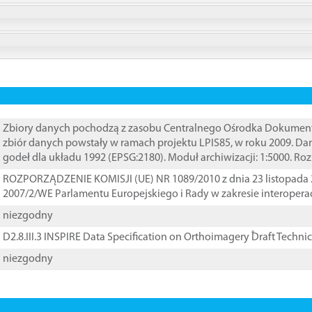
Zbiory danych pochodzą z zasobu Centralnego Ośrodka Dokumentacj
zbiór danych powstały w ramach projektu LPIS85, w roku 2009. D
godeł dla układu 1992 (EPSG:2180). Moduł archiwizacji: 1:5000. Ro
ROZPORZĄDZENIE KOMISJI (UE) NR 1089/2010 z dnia 23 listopada 
2007/2/WE Parlamentu Europejskiego i Rady w zakresie interopera
niezgodny
D2.8.III.3 INSPIRE Data Specification on Orthoimagery ֠Draft Techni
niezgodny