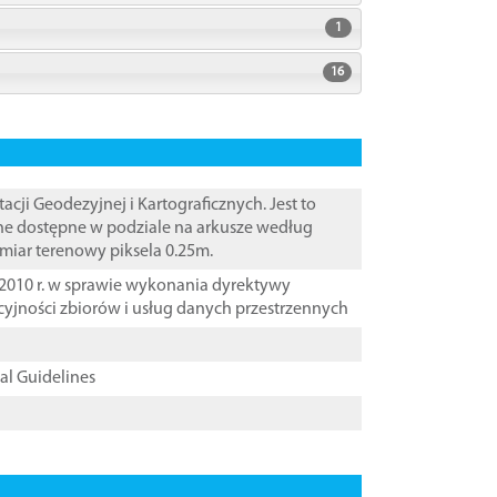
1
16
i Geodezyjnej i Kartograficznych. Jest to
ane dostępne w podziale na arkusze według
zmiar terenowy piksela 0.25m.
2010 r. w sprawie wykonania dyrektywy
cyjności zbiorów i usług danych przestrzennych
cal Guidelines