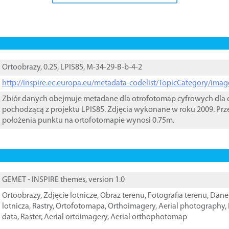
Ortoobrazy, 0.25, LPIS85, M-34-29-B-b-4-2
http://inspire.ec.europa.eu/metadata-codelist/TopicCategory/im
Zbiór danych obejmuje metadane dla otrofotomap cyfrowych dla o
pochodzącą z projektu LPIS85. Zdjęcia wykonane w roku 2009. Prz
położenia punktu na ortofotomapie wynosi 0.75m.
GEMET - INSPIRE themes, version 1.0
Ortoobrazy
,
Zdjęcie lotnicze
,
Obraz terenu
,
Fotografia terenu
,
Dane 
lotnicza
,
Rastry
,
Ortofotomapa
,
Orthoimagery
,
Aerial photography
,
data
,
Raster
,
Aerial ortoimagery
,
Aerial orthophotomap