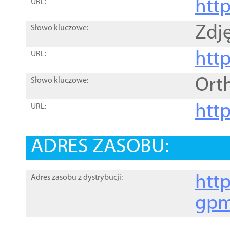
htt
URL:
Zdję
Słowo kluczowe:
htt
URL:
Ort
Słowo kluczowe:
http
URL:
ADRES ZASOBU:
http
Adres zasobu z dystrybucji:
gpm