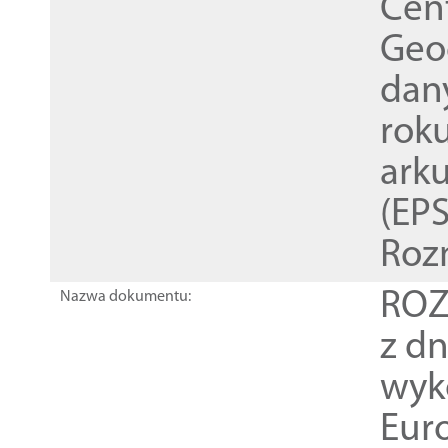
Cen
Geod
dan
rok
ark
(EPS
Roz
ROZ
Nazwa dokumentu:
z dn
wyk
Euro