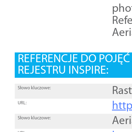
pho
Refe
Aer
REFERENCJE DO POJĘ
REJESTRU INSPIRE:
Rast
Słowo kluczowe:
htt
URL:
Aer
Słowo kluczowe: