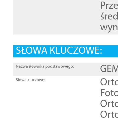
Prz
śre
wyn
SŁOWA KLUCZOWE:
GEME
Nazwa słownika podstawowego:
Ort
Słowa kluczowe:
Foto
Ort
Ort