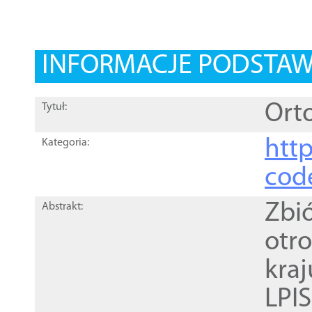
INFORMACJE PODSTA
Orto
Tytuł:
http
Kategoria:
cod
Zbi
Abstrakt:
otr
kra
LPI