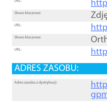
htt
URL:
Zdję
Słowo kluczowe:
htt
URL:
Ort
Słowo kluczowe:
http
URL:
ADRES ZASOBU:
http
Adres zasobu z dystrybucji:
gpm