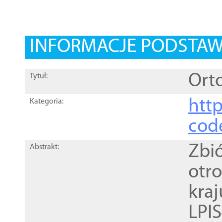
INFORMACJE PODSTA
Orto
Tytuł:
http
Kategoria:
cod
Zbi
Abstrakt:
otr
kra
LPI