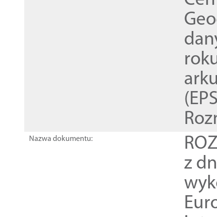
Cen
Geod
dan
rok
ark
(EPS
Roz
ROZ
Nazwa dokumentu:
z dn
wyk
Euro