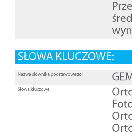
Prz
śre
wyn
SŁOWA KLUCZOWE:
GEME
Nazwa słownika podstawowego:
Ort
Słowa kluczowe:
Foto
Ort
Ort