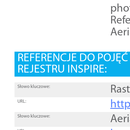
pho
Refe
Aer
REFERENCJE DO POJĘ
REJESTRU INSPIRE:
Rast
Słowo kluczowe:
htt
URL:
Aer
Słowo kluczowe: